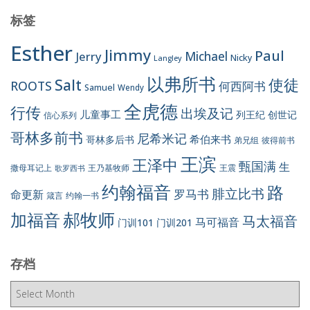
标签
Esther
Jimmy
Paul
Jerry
Michael
Nicky
Langley
以弗所书
Salt
使徒
ROOTS
何西阿书
Samuel
Wendy
全虎德
行传
出埃及记
儿童事工
列王纪
创世记
信心系列
哥林多前书
尼希米记
希伯来书
哥林多后书
彼得前书
弟兄组
王滨
王泽中
甄国满
生
王震
撒母耳记上
王乃基牧师
歌罗西书
约翰福音
路
腓立比书
罗马书
命更新
约翰一书
箴言
郝牧师
加福音
马太福音
马可福音
门训101
门训201
存档
存
档