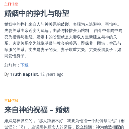
主日信息
婚姻中的挣扎与盼望
婚姻中的挣扎来自人与神关系的破裂。表现为人逃避神、害怕神。
夫妻关系由亲近变为疏远，由爱与怜惜变为辖制， 由骨中骨肉中肉
变为指责与抱怨。婚姻中的盼望就是夫妻双方重新建立与神的关
系。夫妻关系变为就像基督与教会的关系，即保养，顾惜，舍己与
顺服的关系。丈夫是妻子的头、妻子敬重丈夫。丈夫爱惜妻子，如
同爱惜身子。
幻灯片：
下载
By
Truth Baptist
,
12 years
ago
主日信息
来自神的祝福 – 婚姻
婚姻是神设立的， “那人独居不好，我要为他造一个配偶帮助他”（创
世记2：18）。这说明神顾念人的需要，设立婚姻；神为他造相配的