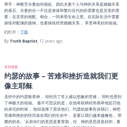
帮手；神教导夫妻如何相处。因此夫妻个人与神的关系是婚姻关系
的基石。夫妻的合一不仅是身体和繁衍后代的的需要也是灵里的需
要：在灵里的相配、相合，一同承受生命之恩。在实际生活中需要
操练对配偶的接纳，也要操练经营婚姻关系， 享受神美好的祝福。
幻灯片：
下载
By
Truth Baptist
,
12 years
ago
主日信息
约瑟的故事 – 苦难和挫折造就我们更
像主耶稣
圣经中的约瑟敬畏神， 却经历了常人难以想象的苦难， 同时也受到
了神极大的祝福。 最不可思议的是，在他有权柄轻而易举地惩罚他
的弟兄的时候， 他却选择了原谅他们。约瑟的故事告诉我们，神把
苦难和挫折的经历放在我们的生命中， 是要让我们越来越像他， 荣
耀的的名。“从前你们的意思是要害我，但 神的意思原是好的，要