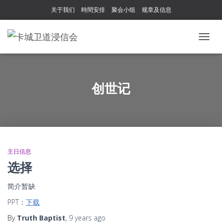
关于我们
時間安排
聚会小组
规章及信息
TOGG
NAVIG
创世记
主日信息
选择
简介暂缺
PPT：
下载
By
Truth Baptist
,
9 years
ago