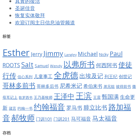
真實的復活
圣诞佳音
恢复实体敬拜
欢迎订阅主日信息油管频道
标签
Esther
Jimmy
Paul
Jerry
Michael
Nicky
Langley
以弗所书
Salt
使徒
ROOTS
何西阿书
Samuel
Wendy
全虎德
行传
出埃及记
儿童事工
列王纪
创世记
信心系列
哥林多前书
尼希米记
希伯来书
哥林多后书
彼得前书
弟兄组
撒
王滨
王泽中
甄国满
生命更
王震
母耳记上
王乃基牧师
歌罗西书
约翰福音
路加福
腓立比书
罗马书
新
约翰一书
箴言
郝牧师
音
马太福音
马可福音
门训101
门训201
存档