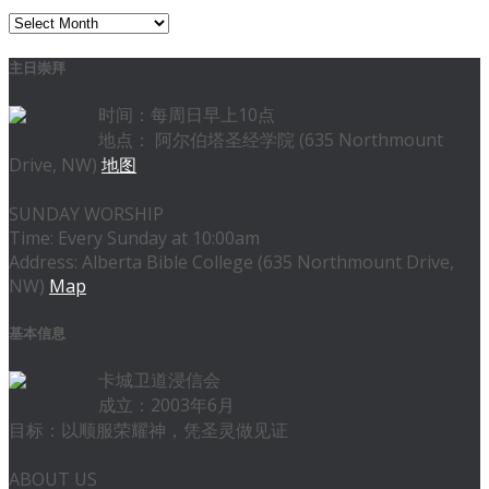
存
档
主日崇拜
时间：每周日早上10点
地点： 阿尔伯塔圣经学院 (635 Northmount
Drive, NW)
地图
SUNDAY WORSHIP
Time: Every Sunday at 10:00am
Address: Alberta Bible College (635 Northmount Drive,
NW)
Map
基本信息
卡城卫道浸信会
成立：2003年6月
目标：以顺服荣耀神，凭圣灵做见证
ABOUT US