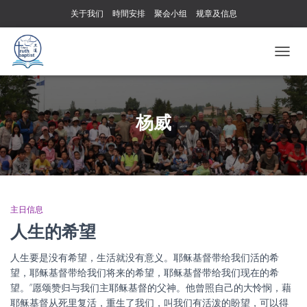
关于我们
時間安排
聚会小组
规章及信息
TOGG
NAVIG
杨威
主日信息
人生的希望
人生要是没有希望，生活就没有意义。耶稣基督带给我们活的希
望，耶稣基督带给我们将来的希望，耶稣基督带给我们现在的希
望。”愿颂赞归与我们主耶稣基督的父神。他曾照自己的大怜悯，藉
耶稣基督从死里复活，重生了我们，叫我们有活泼的盼望，可以得