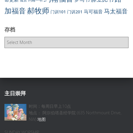
约翰一书
箴言
郝牧师
加福音
马太福音
马可福音
门训101
门训201
存档
存
档
主日崇拜
时间：每周日早上10点
地点： 阿尔伯塔圣经学院 (635 Northmount Drive,
NW)
地图
SUNDAY WORSHIP