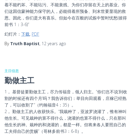
着不能朽坏、不能玷污、不能衰残、为你们存留在天上的基业。你
们这因信蒙神能力保守的人，必能得着所预备、到末世要显现的救
恩。因此，你们是大有喜乐。但如今在百般的试炼中暂时忧愁(彼得
前书 1：3-6)”
幻灯片：
下载
,
PDF
By
Truth Baptist
,
12 years
ago
主日信息
勤做主工
1， 基督徒要勤做主工，尽力传福音，领人归主。“你们岂不说‘到收
割的时候还有四个月’吗？我告诉你们：举目向田观看，庄稼已经熟
了，可以收割了”（约翰福音4：35）。
2， 勤做主工的人收获快乐。“我栽种了，亚波罗浇灌了，惟有神叫
他生长。可见栽种的算不得什么，浇灌的也算不得什么，只在那叫
他生长的神。栽种的和浇灌的，都是一样。但将来各人要照自己的
工夫得自己的赏赐”（哥林多前书3：6-8）。