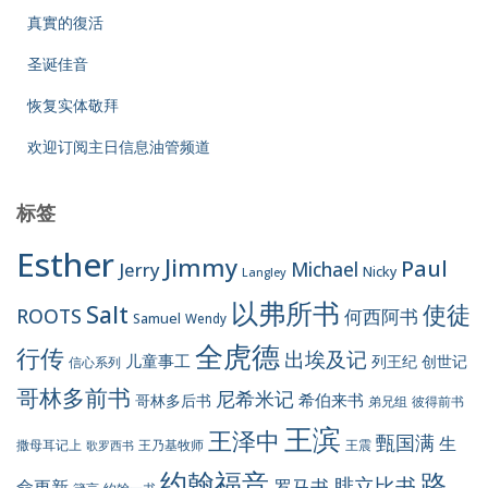
真實的復活
圣诞佳音
恢复实体敬拜
欢迎订阅主日信息油管频道
标签
Esther
Jimmy
Paul
Jerry
Michael
Nicky
Langley
以弗所书
Salt
使徒
ROOTS
何西阿书
Samuel
Wendy
全虎德
行传
出埃及记
儿童事工
列王纪
创世记
信心系列
哥林多前书
尼希米记
希伯来书
哥林多后书
彼得前书
弟兄组
王滨
王泽中
甄国满
生
王震
撒母耳记上
王乃基牧师
歌罗西书
约翰福音
路
腓立比书
罗马书
命更新