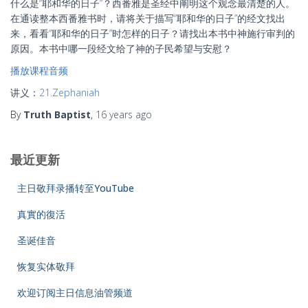
什么是“耶和华的日子”？西番雅是圣经中阐明这个观念最清楚的人。
在通读整本西番雅书时，请将关于描写“耶和华的日子”的经文找出
来，看看“耶和华的日子”时怎样的日子？请找出本书中神施行审判的
原因。本书中哪一段经文给了神的子民希望与安慰？
播放课程音频
讲义：
21.Zephaniah
By
Truth Baptist
,
16 years
ago
最近更新
主日敬拜录播转至YouTube
真實的復活
圣诞佳音
恢复实体敬拜
欢迎订阅主日信息油管频道