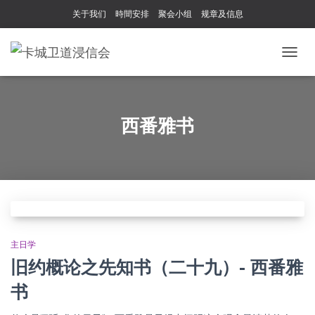
关于我们
時間安排
聚会小组
规章及信息
TOGG
NAVIG
西番雅书
主日学
旧约概论之先知书（二十九）- 西番雅
书