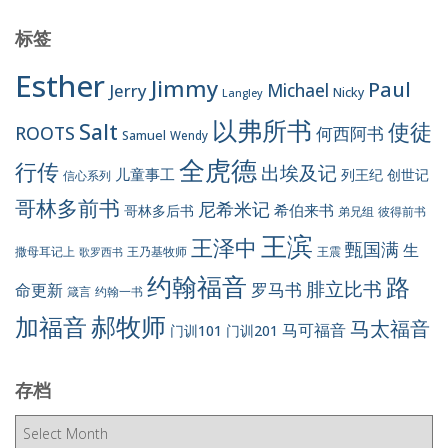
标签
Esther
Jimmy
Paul
Jerry
Michael
Nicky
Langley
以弗所书
Salt
使徒
ROOTS
何西阿书
Samuel
Wendy
全虎德
行传
出埃及记
儿童事工
列王纪
创世记
信心系列
哥林多前书
尼希米记
希伯来书
哥林多后书
彼得前书
弟兄组
王滨
王泽中
甄国满
生
王震
撒母耳记上
王乃基牧师
歌罗西书
约翰福音
路
腓立比书
罗马书
命更新
约翰一书
箴言
郝牧师
加福音
马太福音
马可福音
门训101
门训201
存档
存
档