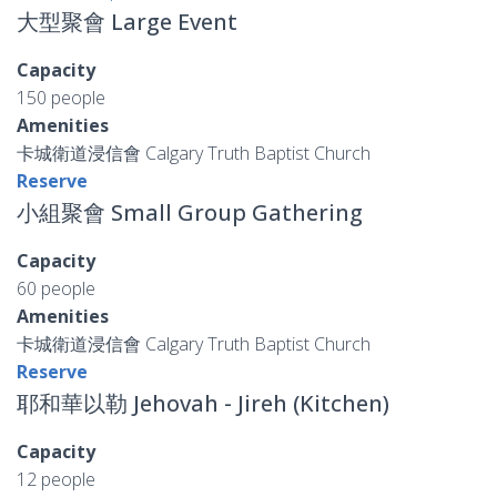
大型聚會 Large Event
Capacity
150 people
Amenities
卡城衛道浸信會 Calgary Truth Baptist Church
Reserve
小組聚會 Small Group Gathering
Capacity
60 people
Amenities
卡城衛道浸信會 Calgary Truth Baptist Church
Reserve
耶和華以勒 Jehovah - Jireh (Kitchen)
Capacity
12 people