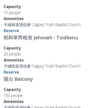
Capacity
15 people
Amenities
卡城衛道浸信會 Calgary Truth Baptist Church
Reserve
耶和華齊根努 Jehovah - Tsidkenu
Capacity
20 people
Amenities
卡城衛道浸信會 Calgary Truth Baptist Church
Reserve
陽台 Balcony
Capacity
100 people
Amenities
卡城衛道浸信會 Calgary Truth Baptist Church