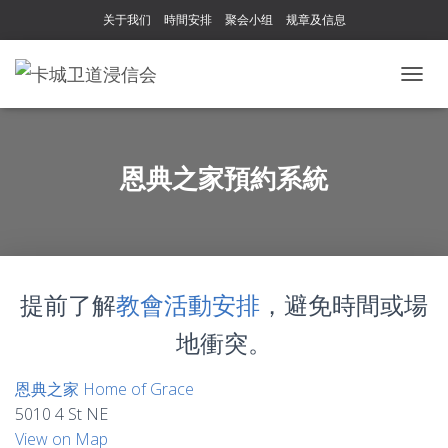
关于我们
時間安排
聚会小组
规章及信息
T
O
G
G
L
恩典之家預約系統
E
N
A
V
I
G
提前了解
教會活動安排
，避免時間或場
A
T
地衝突。
I
O
N
恩典之家 Home of Grace
5010 4 St NE
View on Map