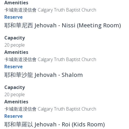
Amenities
卡城衛道浸信會 Calgary Truth Baptist Church
Reserve
耶和華尼西 Jehovah - Nissi (Meeting Room)
Capacity
20 people
Amenities
卡城衛道浸信會 Calgary Truth Baptist Church
Reserve
耶和華沙龍 Jehovah - Shalom
Capacity
20 people
Amenities
卡城衛道浸信會 Calgary Truth Baptist Church
Reserve
耶和華羅以 Jehovah - Roi (Kids Room)