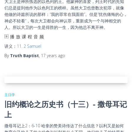
大卫王是神所拣选的以色列的王。他蒙神的喜爱，列王时代的先知
们总是提到他作为以色列王的榜样。虽然大卫也曾数次犯罪，就像
他做的诗篇所说的那样：“我的罪常在我面前”。但是”忧伤痛悔的心，
神必不轻看”，每次大卫都会向神认罪，重新成为一个与神相交的
人。所以大卫的一生是得胜的一生，因为他总不离开神。
播放课程音频
讲义：
11. 2 Samuel
By
Truth Baptist
,
17 years
ago
主日学
旧约概论之历史书（十三）- 撒母耳记
上
撒母耳记上2：6-10 哈拿的赞美诗传达了什么信息？以利又是如何