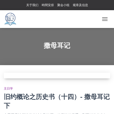
关于我们
時間安排
聚会小组
规章及信息
TOGG
NAVIG
撒母耳记
主日学
旧约概论之历史书（十四）- 撒母耳记
下