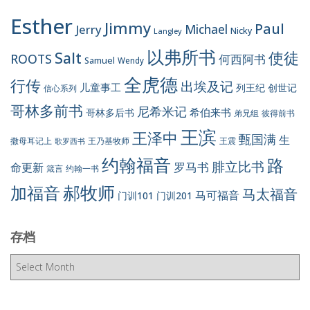
Esther
Jimmy
Paul
Jerry
Michael
Nicky
Langley
以弗所书
Salt
使徒
ROOTS
何西阿书
Samuel
Wendy
全虎德
行传
出埃及记
儿童事工
列王纪
创世记
信心系列
哥林多前书
尼希米记
希伯来书
哥林多后书
彼得前书
弟兄组
王滨
王泽中
甄国满
生
王震
撒母耳记上
王乃基牧师
歌罗西书
约翰福音
路
腓立比书
罗马书
命更新
约翰一书
箴言
郝牧师
加福音
马太福音
马可福音
门训101
门训201
存档
存
档