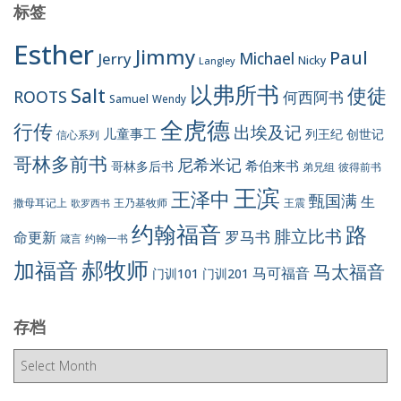
标签
Esther
Jimmy
Paul
Jerry
Michael
Nicky
Langley
以弗所书
Salt
使徒
ROOTS
何西阿书
Samuel
Wendy
全虎德
行传
出埃及记
儿童事工
列王纪
创世记
信心系列
哥林多前书
尼希米记
希伯来书
哥林多后书
彼得前书
弟兄组
王滨
王泽中
甄国满
生
王震
撒母耳记上
王乃基牧师
歌罗西书
约翰福音
路
腓立比书
罗马书
命更新
约翰一书
箴言
郝牧师
加福音
马太福音
马可福音
门训101
门训201
存档
存
档