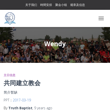
关于我们
時間安排
聚会小组
规章及信息
TOGG
NAVIG
Wendy
主日信息
共同建立教会
简介暂缺
PPT：
2017-03-19
By
Truth Baptist
,
9 years
ago