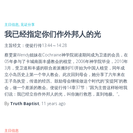
主日信息
见证分享
我已经指定你们作外邦人的光
主旨经文：使徒行传13:44～14:28
蔡雯裴Wendy姐妹在Cochraine神学院就读期间成为卫道的会员，在
05年参与了卡城南面丰盛教会的植堂，2006年神学院毕业，2010年
3月，受卫道和丰盛的联合差派搬到PEI开始为中国人植堂，同年成
立小岛历史上第一个华人教会。此次回到母会，她分享了六年来在
王子岛执堂，传道的经历。鼓励母会继续做这个时代的“安提阿”的教
会，做一个差派的教会。使徒行传14章37节：“因为主曾这样吩咐我
们说：我已经立你作外邦人的光，叫你施行救恩，直到地极。”。
By
Truth Baptist
,
11 years
ago
主日信息