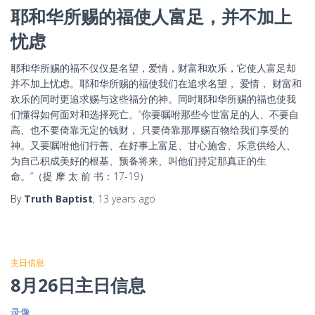
耶和华所赐的福使人富足，并不加上
忧虑
耶和华所赐的福不仅仅是名望，爱情，财富和欢乐，它使人富足却
并不加上忧虑。耶和华所赐的福使我们在追求名望， 爱情， 财富和
欢乐的同时更追求赐与这些福分的神。同时耶和华所赐的福也使我
们懂得如何面对和选择死亡。“你要嘱咐那些今世富足的人、不要自
高、也不要倚靠无定的钱财， 只要倚靠那厚赐百物给我们享受的
神。又要嘱咐他们行善、在好事上富足、甘心施舍、乐意供给人、
为自己积成美好的根基、预备将来、叫他们持定那真正的生
命。”（提 摩 太 前 书：17-19）
By
Truth Baptist
,
13 years
ago
主日信息
8月26日主日信息
录像