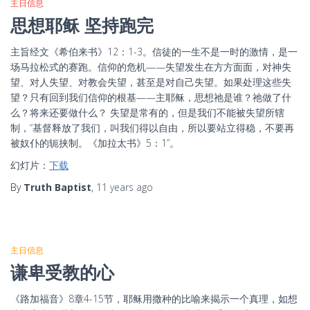
主日信息
思想耶稣 坚持跑完
主旨经文《希伯来书》12：1-3。信徒的一生不是一时的激情，是一
场马拉松式的赛跑。信仰的危机——失望发生在方方面面，对神失
望、对人失望、对教会失望，甚至是对自己失望。如果处理这些失
望？只有回到我们信仰的根基——主耶稣，思想祂是谁？祂做了什
么？将来还要做什么？ 失望是常有的，但是我们不能被失望所辖
制，“基督释放了我们，叫我们得以自由，所以要站立得稳，不要再
被奴仆的轭挟制。《加拉太书》5：1”。
幻灯片：
下载
By
Truth Baptist
,
11 years
ago
主日信息
谦卑受教的心
《路加福音》8章4-15节，耶稣用撒种的比喻来揭示一个真理，如想