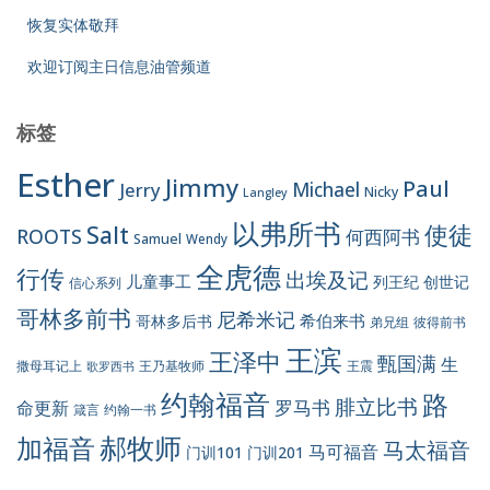
恢复实体敬拜
欢迎订阅主日信息油管频道
标签
Esther
Jimmy
Paul
Jerry
Michael
Nicky
Langley
以弗所书
Salt
使徒
ROOTS
何西阿书
Samuel
Wendy
全虎德
行传
出埃及记
儿童事工
列王纪
创世记
信心系列
哥林多前书
尼希米记
希伯来书
哥林多后书
彼得前书
弟兄组
王滨
王泽中
甄国满
生
王震
撒母耳记上
王乃基牧师
歌罗西书
约翰福音
路
腓立比书
罗马书
命更新
约翰一书
箴言
郝牧师
加福音
马太福音
马可福音
门训101
门训201