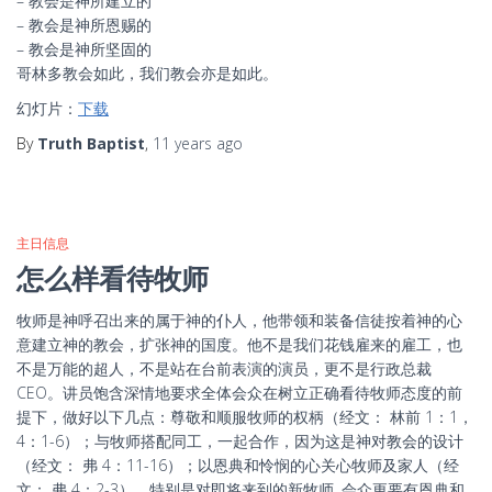
– 教会是神所建立的
– 教会是神所恩赐的
– 教会是神所坚固的
哥林多教会如此，我们教会亦是如此。
幻灯片：
下载
By
Truth Baptist
,
11 years
ago
主日信息
怎么样看待牧师
牧师是神呼召出来的属于神的仆人，他带领和装备信徒按着神的心
意建立神的教会，扩张神的国度。他不是我们花钱雇来的雇工，也
不是万能的超人，不是站在台前表演的演员，更不是行政总裁
CEO。讲员饱含深情地要求全体会众在树立正确看待牧师态度的前
提下，做好以下几点：尊敬和顺服牧师的权柄（经文： 林前 1：1，
4：1-6）；与牧师搭配同工，一起合作，因为这是神对教会的设计
（经文： 弗 4：11-16）；以恩典和怜悯的心关心牧师及家人（经
文： 弗 4：2-3）。特别是对即将来到的新牧师, 会众更要有恩典和