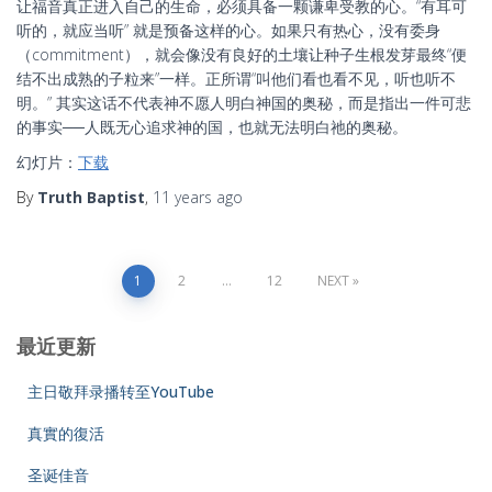
让福音真正进入自己的生命，必须具备一颗谦卑受教的心。“有耳可
听的，就应当听” 就是预备这样的心。如果只有热心，没有委身
（commitment），就会像没有良好的土壤让种子生根发芽最终“便
结不出成熟的子粒来”一样。正所谓“叫他们看也看不见，听也听不
明。” 其实这话不代表神不愿人明白神国的奥秘，而是指出一件可悲
的事实──人既无心追求神的国，也就无法明白祂的奥秘。
幻灯片：
下载
By
Truth Baptist
,
11 years
ago
Posts
1
2
…
12
NEXT
pagination
最近更新
主日敬拜录播转至YouTube
真實的復活
圣诞佳音