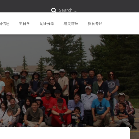
S
Search …
e
a
r
日信息
主日学
见证分享
培灵讲座
扫盲专区
c
h
f
o
r
: