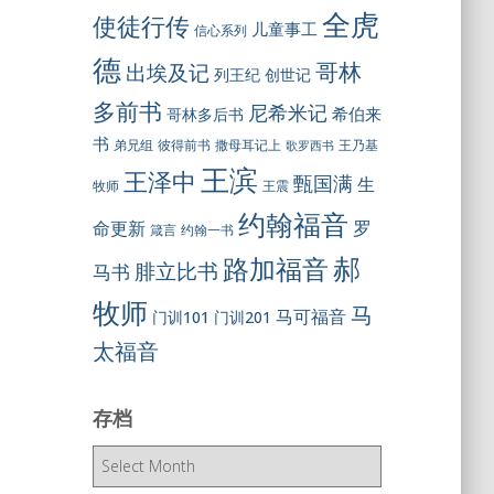
全虎
使徒行传
儿童事工
信心系列
德
哥林
出埃及记
列王纪
创世记
多前书
尼希米记
希伯来
哥林多后书
书
彼得前书
弟兄组
撒母耳记上
王乃基
歌罗西书
王滨
王泽中
甄国满
生
王震
牧师
约翰福音
罗
命更新
约翰一书
箴言
郝
路加福音
腓立比书
马书
牧师
马
马可福音
门训101
门训201
太福音
存档
存
档