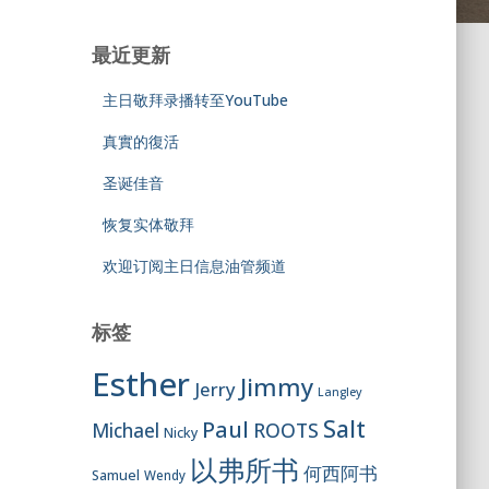
最近更新
主日敬拜录播转至YouTube
真實的復活
圣诞佳音
恢复实体敬拜
欢迎订阅主日信息油管频道
标签
Esther
Jimmy
Jerry
Langley
Salt
Paul
ROOTS
Michael
Nicky
以弗所书
何西阿书
Samuel
Wendy