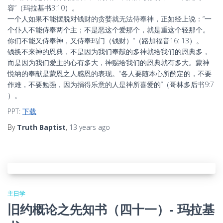
容”（玛拉基书3:10）。
一个人如果不能摆脱对钱财的贪婪就无法侍奉神，正如经上说：“一
个仆人不能侍奉两个主；不是恶这个爱那个，就是重这个轻那个。
你们不能又侍奉神，又侍奉玛门（钱财）“（路加福音16: 13）。
钱换不来神的恩典，不是因为我们奉献的多神就给我们的恩典多，
而是因为我们爱主的心有多大，神赐给我们的恩典就有多大。蒙神
悦纳的奉献是蒙恩之人感恩的表现。“各人要随本心所酌定的，不要
作难，不要勉强，因为捐得乐意的人是神所喜爱的”（哥林多后书9:7
）。
PPT:
下载
By
Truth Baptist
,
13 years
ago
主日学
旧约概论之先知书（四十一）- 玛拉基