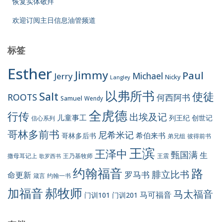
恢复实体敬拜
欢迎订阅主日信息油管频道
标签
Esther
Jimmy
Paul
Jerry
Michael
Nicky
Langley
以弗所书
Salt
使徒
ROOTS
何西阿书
Samuel
Wendy
全虎德
行传
出埃及记
儿童事工
列王纪
创世记
信心系列
哥林多前书
尼希米记
希伯来书
哥林多后书
彼得前书
弟兄组
王滨
王泽中
甄国满
生
王震
撒母耳记上
王乃基牧师
歌罗西书
约翰福音
路
腓立比书
罗马书
命更新
约翰一书
箴言
郝牧师
加福音
马太福音
马可福音
门训101
门训201