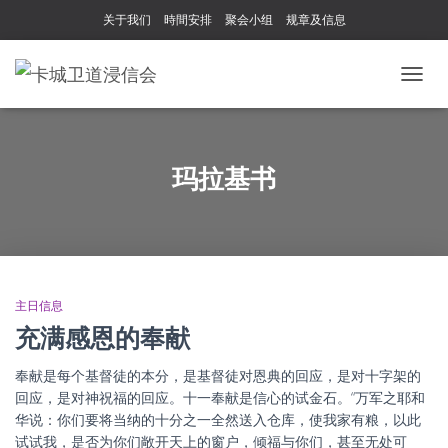
关于我们
時間安排
聚会小组
规章及信息
TOGG
NAVIG
玛拉基书
主日信息
充满感恩的奉献
奉献是每个基督徒的本分，是基督徒对恩典的回应，是对十字架的
回应，是对神祝福的回应。十一奉献是信心的试金石。“万军之耶和
华说：你们要将当纳的十分之一全然送入仓库，使我家有粮，以此
试试我，是否为你们敞开天上的窗户，倾福与你们，甚至无处可