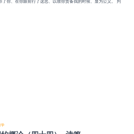
罪了你、在你眼前行了这恶、以致你责备我的时候、显为公义。 判
日学