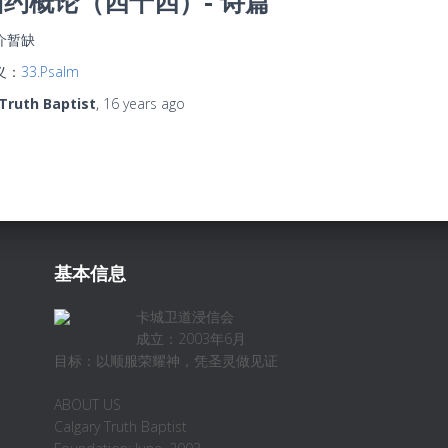
旧约概论（四十四）- 诗篇
介暂缺
义：
33.Psalm
Truth Baptist
,
16 years
ago
基本信息
卡城卫道浸信会
成立：2003年6月
目标：以顺服荣耀神，凭圣灵做见证
ABOUT US
Calgary Truth Baptist