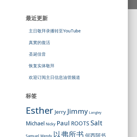
最近更新
主日敬拜录播转至YouTube
真實的復活
圣诞佳音
恢复实体敬拜
欢迎订阅主日信息油管频道
标签
Esther
Jimmy
Jerry
Langley
Salt
Paul
ROOTS
Michael
Nicky
以弗所书
何西阿书
Samuel
Wendy