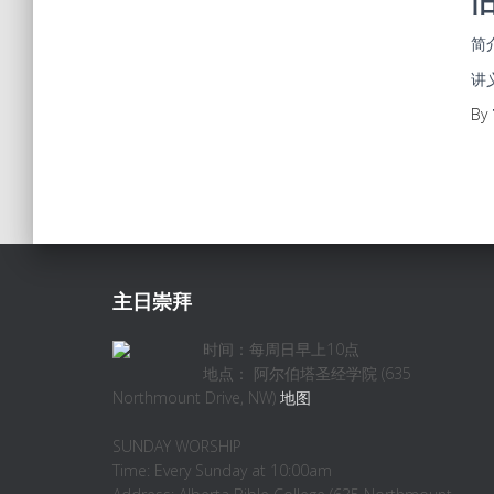
简
讲
By
主日崇拜
时间：每周日早上10点
地点： 阿尔伯塔圣经学院 (635
Northmount Drive, NW)
地图
SUNDAY WORSHIP
Time: Every Sunday at 10:00am