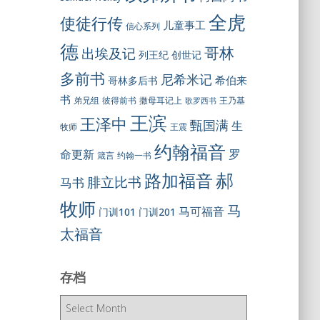
全虎
使徒行传
儿童事工
信心系列
德
哥林
出埃及记
列王纪
创世记
多前书
尼希米记
希伯来
哥林多后书
书
彼得前书
弟兄组
撒母耳记上
王乃基
歌罗西书
王滨
王泽中
甄国满
生
王震
牧师
约翰福音
罗
命更新
约翰一书
箴言
郝
路加福音
腓立比书
马书
牧师
马
马可福音
门训101
门训201
太福音
存档
存
档