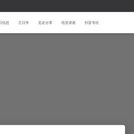
日信息
主日学
见证分享
培灵讲座
扫盲专区