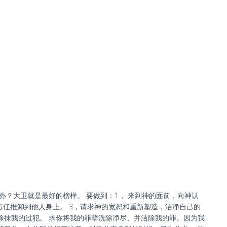
办？大卫就是最好的榜样。 要做到：1， 来到神的面前，向神认
责任推卸到他人身上。 3，请求神的宽恕和重新塑造，洁净自己的
涂抹我的过犯。 求你将我的罪孽洗除净尽、并洁除我的罪。因为我