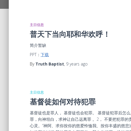
主日信息
普天下当向耶和华欢呼！
简介暂缺
PPT：
下载
By
Truth Baptist
,
9 years
ago
主日信息
基督徒如何对待犯罪
基督徒也是罪人， 基督徒也会犯罪。 基督徒犯罪后怎么
罪，向神坦白，求神让自己远离罪 。2， 不要把犯罪的
心灵。“神阿、求你按你的慈爱怜恤我、按你丰盛的慈悲