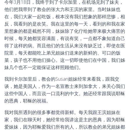
今年3月18日，我终于到了卡尔加里，在机场见到了妹夫，
他们把我带到了教会的张大力和王滨的家里。当时妹妹也
在，我们大家一起吃饭，根本没有我们想象的那样悲惨，相
反，我看到的是欢笑。我在这里的每一天，看到的和我在家
里想象的都是截然不同，妹妹除了化疗给她带来极大痛苦的
时候，每天她都笑容满面，有说有笑，一点都不象知道自己
得了这样的病。而且他们的生活从来没有缺乏过，即使在医
院里，每天都能吃上弟兄姐妹们送来的新鲜的、可口的饭
菜，孩子也不用他们操心。这一切即使他们在中国，我们姊
妹几个也不一定能保证这样照顾他们。
我到卡尔加里后，教会的Susan姐妹经常来看我，跟我交
谈，她是美国人，作为一名宣教士来到加拿大，来关心我们
这些中国人，而且说一口流利的中文。她还经常跟我说耶稣
的恩典，耶稣的祝福。
我对我所遇到的很多事都觉得新鲜。每天我跟王滨姐妹在
家，我们在聊天时，她经常给我讲这是主的恩典，因为耶稣
爱妹妹，因为耶稣爱我们所有的人，所以教会的弟兄姐妹都