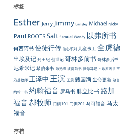
标签
Esther
Jimmy
Jerry
Michael
Nicky
Langley
以弗所书
Salt
Paul
ROOTS
Samuel
Wendy
全虎德
使徒行传
何西阿书
儿童事工
信心系列
哥林多前书
出埃及记
列王纪
创世记
哥林多后书
尼希米记
希伯来书
彼得前书
弟兄组
撒母耳记上
王
歌罗西书
王滨
王泽中
甄国满
生命更新
王震
乃基牧师
箴言
约翰福音
路加
腓立比书
罗马书
约翰一书
郝牧师
福音
马太
马可福音
门训101
门训201
福音
存档