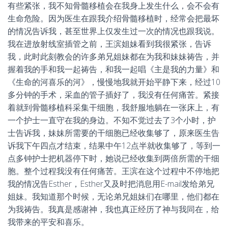
有些紧张，我不知骨髓移植会在我身上发生什么，会不会有
生命危险。因为医生在跟我介绍骨髓移植时，经常会把最坏
的情况告诉我，甚至世界上仅发生过一次的情况也跟我说。
我在进放射线室插管之前，王滨姐妹看到我很紧张，告诉
我，此时此刻教会的许多弟兄姐妹都在为我和妹妹祷告，并
握着我的手和我一起祷告，和我一起唱《主是我的力量》和
《生命的河喜乐的河》，慢慢地我就开始平静下来，经过10
多分钟的手术，采血的管子插好了，我没有任何痛苦。紧接
着就到骨髓移植科采集干细胞，我舒服地躺在一张床上，有
一个护士一直守在我的身边。不知不觉过去了3个小时，护
士告诉我，妹妹所需要的干细胞已经收集够了，原来医生告
诉我下午四点才结束，结果中午12点半就收集够了，等到一
点多钟护士把机器停下时，她说已经收集到两倍所需的干细
胞。整个过程我没有任何痛苦。王滨在这个过程中不停地把
我的情况告Esther，Esther又及时把消息用E-mail发给弟兄
姐妹。我知道那个时候，无论弟兄姐妹们在哪里，他们都在
为我祷告。我真是感谢神，我也真正经历了神与我同在，给
我带来的平安和喜乐。