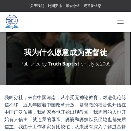
关于我们
時間安排
聚会小组
规章及信息
T
O
G
G
L
我为什么愿意成为基督徒
E
N
Published by
Truth Baptist
on
July 6, 2009
A
V
I
G
A
T
我叫孙社，来自中国河南，从小受无神论教育，对进化论笃
I
信不移。近几年随着中国改革开放，基督教的福音也开始在
O
N
中国广泛传播，我的家乡也开始出现教堂，我周围的人也开
始有人信主，就连我的母亲、婆婆和婆嫂以及侄媳也都先后
信主。我由于工作和家务比较忙，从来没有深入了解过基督