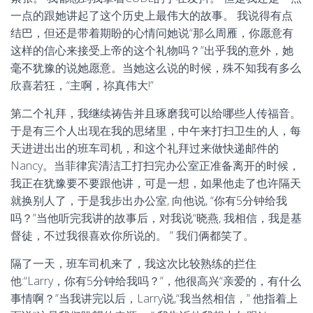
一点的跟她讲起了这个历史上最伟大的故事。 我说得有点
结巴，但还是带着期盼的心情问她说“那么周雁，你愿意有
这样的信心来接受上帝的这个礼物吗？”出乎我的意外，她
毫不犹豫的说她愿意。当她这么说的时候，殊不知我有多么
欣喜若狂，“主啊，祢真伟大!”
第二个礼拜，我继续祷告并且琢磨我可以给哪些人传福音。
于是有三个人出现在我的思绪里，中午来打扫卫生的人，每
天进进出出的班车司机，和这个礼拜过来做快递邮件的
Nancy。当菲律宾清洁工打扫完办公室正准备离开的时候，
我正在犹豫要不要跟他讲，可是一想，如果他走了也许隔天
就换别人了，于是我步出办公室, 向他说, “你有5分钟给我
吗？”当他听完我讲的故事后，对我说“晓燕, 我相信，我是基
督徒，不过我很喜欢你所说的。 ” 我们俩都笑了。
隔了一天，班车司机来了，我这次比较熟练的拦住
他:“Larry，你有5分钟给我吗？”，他很高兴“亲爱的，有什么
事情啊？”当我讲完以后，Larry说,“我当然相信，” 他指着上