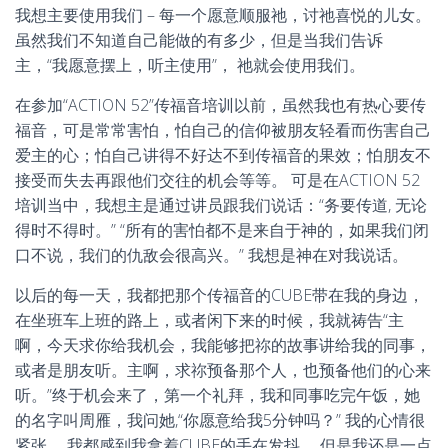
我想主要使用我们 – 每一个愿意顺服祂，讨祂喜悦的儿女。
虽然我们不知道自己能做的有多少，但是当我们告诉
主，“我愿意摆上，听主使用”， 祂就会使用我们。
在参加“ACTION 52”传福音培训以前，虽然我也有热心要传
福音，可是常常害怕，怕自己的信仰被朋友轻看而伤害自己
爱主的心；怕自己讲得不好达不到传福音的果效；怕朋友不
接受而失去再跟他们交往的机会等等。 可是在ACTION 52
培训当中，我想主是通过讲员跟我们说话：“务要传道, 无论
得时不得时。” “所有的害怕都不是来自于神的，如果我们闭
口不说，我们的仇敌会很高兴。” 我想是神在对我说话。
以后的每一天，我都把那个传福音的CUBE带在我的身边，
在坐班车上班的路上，或者闲下来的时候，我就祷告“主
啊，今天求你给我机会，我能够把祢的故事讲给我的同事，
或者是朋友听。主啊，求祢预备那个人，也预备他们的心来
听。”终于机会来了，第一个礼拜，我和同事吃完午饭，她
的名字叫周雁，我问她,“你愿意给我5分钟吗？” 我的心情很
紧张。 我都感到我拿着CUBE的手在发抖。 但是我还是一点