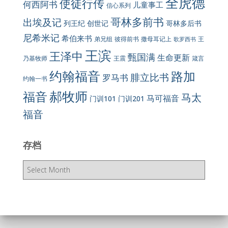
全虎德
使徒行传
何西阿书
儿童事工
信心系列
哥林多前书
出埃及记
列王纪
创世记
哥林多后书
尼希米记
希伯来书
彼得前书
弟兄组
撒母耳记上
王
歌罗西书
王滨
王泽中
甄国满
生命更新
王震
乃基牧师
箴言
约翰福音
路加
腓立比书
罗马书
约翰一书
郝牧师
福音
马太
马可福音
门训101
门训201
福音
存档
存
档