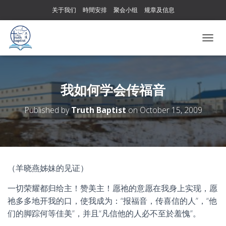
关于我们
時間安排
聚会小组
规章及信息
T
O
G
G
L
我如何学会传福音
E
N
Published by
Truth Baptist
on
October 15, 2009
A
V
I
G
A
T
（羊晓燕姊妹的见证）
I
O
一切荣耀都归给主！赞美主！愿祂的意愿在我身上实现，愿
N
祂多多地开我的口，使我成为：“报福音，传喜信的人”，“他
们的脚踪何等佳美”，并且“凡信他的人必不至於羞愧”。