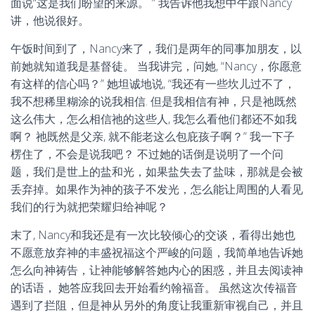
面说“这是我们盼望的来源。 ” 我告诉他我想中午跟Nancy
讲，他说很好。
午饭时间到了，Nancy来了，我们是两年的同事加朋友，以
前她就知道我是基督徒。 当我讲完，问她, “Nancy，你愿意
有这样的信心吗？” 她坦诚地说, “我还有一些坎儿过不了，
我不想稀里糊涂的说我相信. 但是我相信有神，只是祂既然
这么伟大，怎么相信祂的这些人, 我怎么看他们都还不如我
啊？ 祂既然是父亲, 就不能老这么包庇孩子啊？” 我一下子
楞住了，不会是说我吧？ 不过她的话倒是说明了一个问
题，我们是世上的盐和光，如果盐失去了盐味，那就是会被
丢弃掉。如果作为神的孩子不发光，怎么能让周围的人看见
我们的行为就把荣耀归给神呢？
末了, Nancy和我还是有一次比较倾心的交谈，看得出她也
不愿意放弃神的丰盛祝福这个严峻的问题，我简单地告诉她
怎么向神祷告，让神能够解答她内心的困惑，并且去阅读神
的话语， 她答应我回去开始看约翰福音。 虽然这次传福音
遇到了拦阻，但是神从另外的角度让我重新审视自己，并且