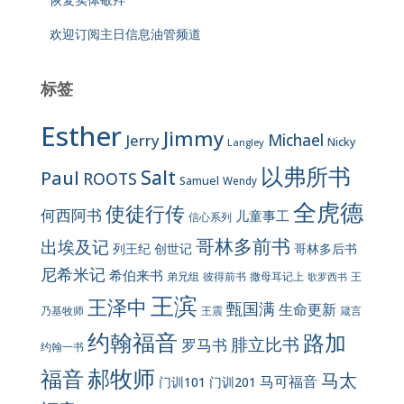
欢迎订阅主日信息油管频道
标签
Esther
Jimmy
Jerry
Michael
Nicky
Langley
以弗所书
Salt
Paul
ROOTS
Samuel
Wendy
全虎德
使徒行传
何西阿书
儿童事工
信心系列
哥林多前书
出埃及记
列王纪
创世记
哥林多后书
尼希米记
希伯来书
彼得前书
弟兄组
撒母耳记上
王
歌罗西书
王滨
王泽中
甄国满
生命更新
王震
乃基牧师
箴言
约翰福音
路加
腓立比书
罗马书
约翰一书
郝牧师
福音
马太
马可福音
门训101
门训201