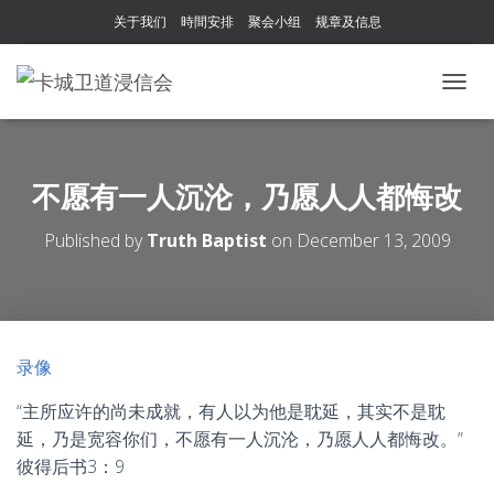
关于我们
時間安排
聚会小组
规章及信息
T
O
G
G
L
不愿有一人沉沦，乃愿人人都悔改
E
N
Published by
Truth Baptist
on
December 13, 2009
A
V
I
G
A
T
录像
I
O
“主所应许的尚未成就，有人以为他是耽延，其实不是耽
N
延，乃是宽容你们，不愿有一人沉沦，乃愿人人都悔改。”
彼得后书3：9