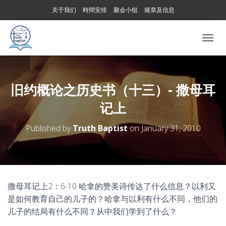
关于我们
時間安排
聚会小组
规章及信息
T
O
G
G
L
旧约概论之历史书（十三）- 撒母耳
E
记上
N
A
V
Published by
Truth Baptist
on
January 31, 2010
I
G
A
T
I
O
撒母耳记上2：6-10 哈拿的赞美诗传达了什么信息？以利又
N
是如何教育自己的儿子的？哈拿与以利有什么不同，他们的
儿子的结局有什么不同？从中我们学到了什么？