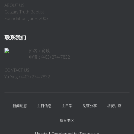
ABOUT US
Calgary Truth Baptist
Foundation: June, 2003
联系我们
姓名：俞瑛
电话：(403) 274-7832
CONTACT US
Yu Ying / (403) 274-7832
新闻动态
主日信息
主日学
见证分享
培灵讲座
扫盲专区
Hestia | Developed by
ThemeIsle