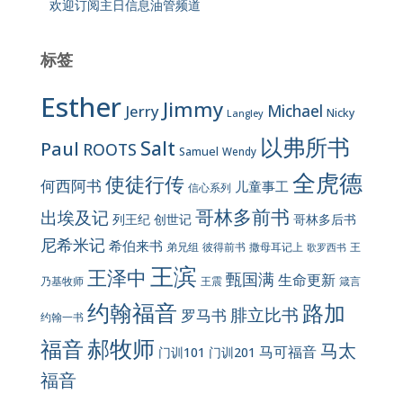
欢迎订阅主日信息油管频道
标签
Esther
Jimmy
Jerry
Michael
Nicky
Langley
以弗所书
Salt
Paul
ROOTS
Samuel
Wendy
全虎德
使徒行传
何西阿书
儿童事工
信心系列
哥林多前书
出埃及记
列王纪
创世记
哥林多后书
尼希米记
希伯来书
彼得前书
弟兄组
撒母耳记上
王
歌罗西书
王滨
王泽中
甄国满
生命更新
王震
乃基牧师
箴言
约翰福音
路加
腓立比书
罗马书
约翰一书
郝牧师
福音
马太
马可福音
门训101
门训201
福音