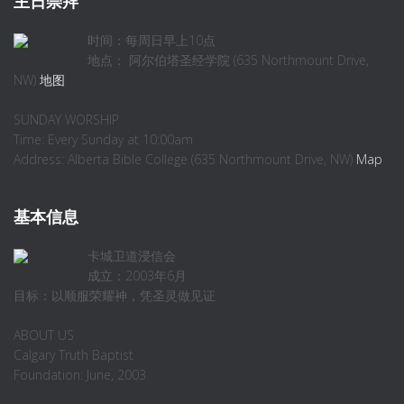
主日崇拜
时间：每周日早上10点
地点： 阿尔伯塔圣经学院 (635 Northmount Drive,
NW)
地图
SUNDAY WORSHIP
Time: Every Sunday at 10:00am
Address: Alberta Bible College (635 Northmount Drive, NW)
Map
基本信息
卡城卫道浸信会
成立：2003年6月
目标：以顺服荣耀神，凭圣灵做见证
ABOUT US
Calgary Truth Baptist
Foundation: June, 2003