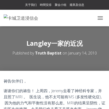
关于我们
時間安排
聚会小组
规章及信息
T
O
G
G
L
Langley一家的近况
E
N
Published by
Truth Baptist
on
January 14, 2010
A
V
I
G
A
T
祷告伙伴们，
I
O
谢谢你们的祷告！ 上周四，Jeremy去看了神经科专家，并
N
且照了MRI 。 医生说，他不太可能有MS (多发性硬化症),
因为他的力气和平衡性没有那么差。MRI的结果呈阴性，证