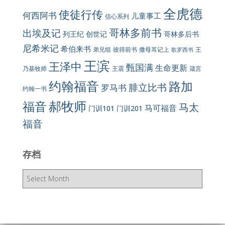
全虎德
使徒行传
何西阿书
儿童事工
信心系列
哥林多前书
出埃及记
列王纪
创世记
哥林多后书
尼希米记
希伯来书
彼得前书
弟兄组
撒母耳记上
王
歌罗西书
王滨
王泽中
甄国满
生命更新
王震
乃基牧师
箴言
约翰福音
路加
腓立比书
罗马书
约翰一书
郝牧师
福音
马太
马可福音
门训101
门训201
福音
存档
存
档