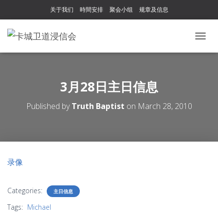
关于我们
時間安排
聚会小组
规章及信息
T
O
G
G
L
3月28日主日信息
E
N
Published by
Truth Baptist
on
March 28, 2010
A
V
I
G
A
T
录像
I
O
N
Categories:
主日信息
Tags:
Michael