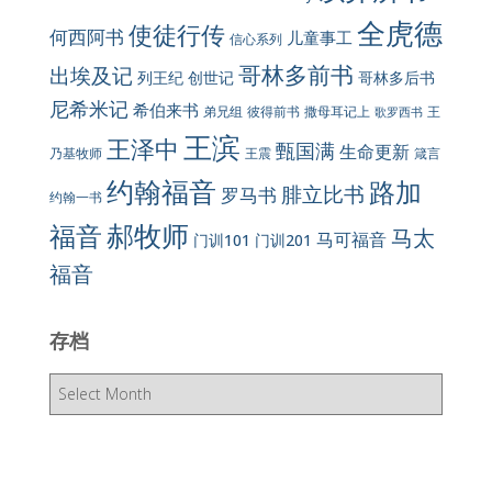
全虎德
使徒行传
何西阿书
儿童事工
信心系列
哥林多前书
出埃及记
列王纪
创世记
哥林多后书
尼希米记
希伯来书
彼得前书
弟兄组
撒母耳记上
王
歌罗西书
王滨
王泽中
甄国满
生命更新
王震
乃基牧师
箴言
约翰福音
路加
腓立比书
罗马书
约翰一书
郝牧师
福音
马太
马可福音
门训101
门训201
福音
存档
存
档