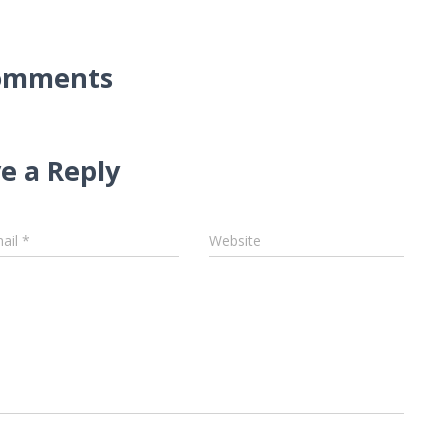
omments
e a Reply
ail
*
Website