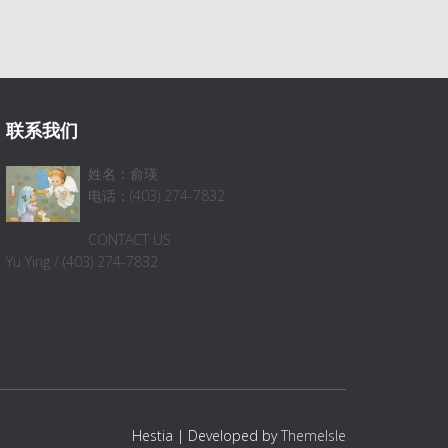
联系我们
姓名：俞瑛
电话：(403) 274-7832
CONTACT US
Yu Ying / (403) 274-7832
Hestia | Developed by
ThemeIsle