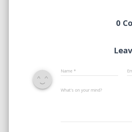
0 C
Leav
Name
*
Em
What's on your mind?