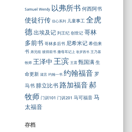
以弗所书
何西阿书
Samuel
Wendy
全虎
使徒行传
儿童事工
信心系列
德
哥林
出埃及记
列王纪
创世记
多前书
尼希米记
希伯来
哥林多后书
书
彼得前书
弟兄组
撒母耳记上
王乃基
歌罗西书
王滨
王泽中
甄国满
生
王震
牧师
约翰福音
罗
命更新
约翰一书
箴言
郝
路加福音
腓立比书
马书
牧师
马
马可福音
门训101
门训201
太福音
存档