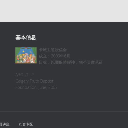
基本信息
卡城卫道浸信会
成立：2003年6月
目标：以顺服荣耀神，凭圣灵做见证
ABOUT US
Calgary Truth Baptist
Foundation: June, 2003
灵讲座
扫盲专区