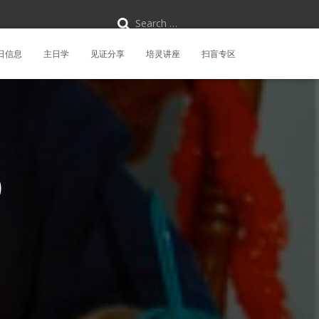
S
Search …
e
a
r
日信息
主日学
见证分享
培灵讲座
扫盲专区
c
h
f
o
r
:
）