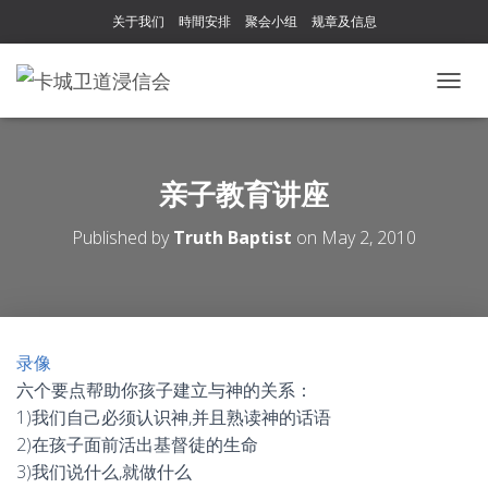
关于我们
時間安排
聚会小组
规章及信息
T
O
G
G
L
亲子教育讲座
E
N
Published by
Truth Baptist
on
May 2, 2010
A
V
I
G
A
T
录像
I
六个要点帮助你孩子建立与神的关系：
O
N
1)我们自己必须认识神,并且熟读神的话语
2)在孩子面前活出基督徒的生命
3)我们说什么,就做什么