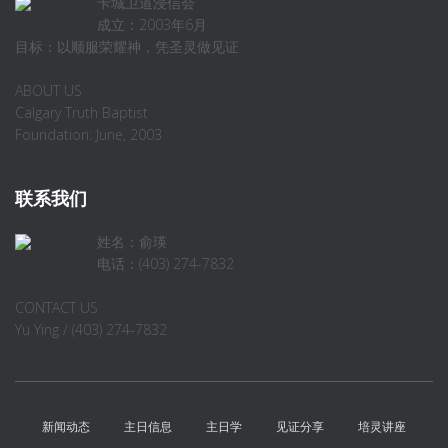
卡城卫道浸信会
成立：2003年6月
目标：以顺服荣耀神，凭圣灵做见证
ABOUT US
Calgary Truth Baptist
Foundation: June, 2003
联系我们
姓名：俞瑛
电话：(403) 274-7832
CONTACT US
Yu Ying / (403) 274-7832
新闻动态
主日信息
主日学
见证分享
培灵讲座