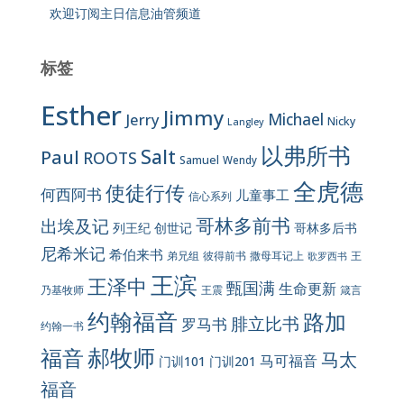
欢迎订阅主日信息油管频道
标签
Esther
Jimmy
Jerry
Michael
Nicky
Langley
以弗所书
Salt
Paul
ROOTS
Samuel
Wendy
全虎德
使徒行传
何西阿书
儿童事工
信心系列
哥林多前书
出埃及记
列王纪
创世记
哥林多后书
尼希米记
希伯来书
彼得前书
弟兄组
撒母耳记上
王
歌罗西书
王滨
王泽中
甄国满
生命更新
王震
乃基牧师
箴言
约翰福音
路加
腓立比书
罗马书
约翰一书
郝牧师
福音
马太
马可福音
门训101
门训201
福音