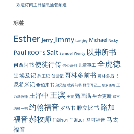
欢迎订阅主日信息油管频道
标签
Esther
Jimmy
Jerry
Michael
Nicky
Langley
以弗所书
Salt
Paul
ROOTS
Samuel
Wendy
全虎德
使徒行传
何西阿书
儿童事工
信心系列
哥林多前书
出埃及记
列王纪
创世记
哥林多后书
尼希米记
希伯来书
彼得前书
弟兄组
撒母耳记上
王
歌罗西书
王滨
王泽中
甄国满
生命更新
王震
乃基牧师
箴言
约翰福音
路加
腓立比书
罗马书
约翰一书
郝牧师
福音
马太
马可福音
门训101
门训201
福音