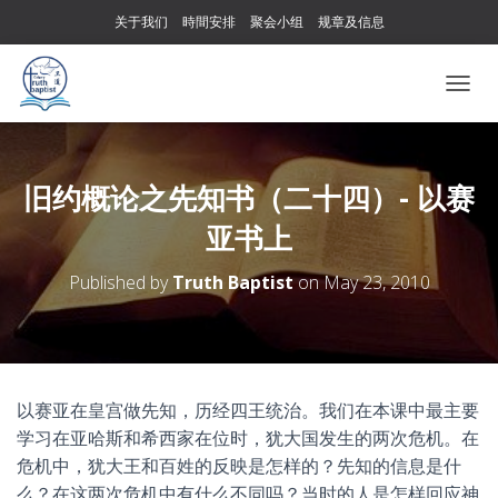
关于我们
時間安排
聚会小组
规章及信息
T
O
G
G
L
旧约概论之先知书（二十四）- 以赛
E
亚书上
N
A
V
Published by
Truth Baptist
on
May 23, 2010
I
G
A
T
I
O
以赛亚在皇宫做先知，历经四王统治。我们在本课中最主要
N
学习在亚哈斯和希西家在位时，犹大国发生的两次危机。在
危机中，犹大王和百姓的反映是怎样的？先知的信息是什
么？在这两次危机中有什么不同吗？当时的人是怎样回应神