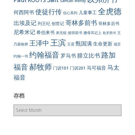
ROOTS
Samuel
Wendy
全虎德
使徒行传
何西阿书
儿童事工
信心系列
哥林多前书
出埃及记
列王纪
创世记
哥林多后书
尼希米记
希伯来书
彼得前书
弟兄组
撒母耳记上
王
歌罗西书
王滨
王泽中
甄国满
生命更新
王震
乃基牧师
箴言
约翰福音
路加
腓立比书
罗马书
约翰一书
郝牧师
福音
马太
马可福音
门训101
门训201
福音
存档
存
档