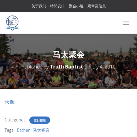
关于我们
時間安排
聚会小组
规章及信息
T
O
G
G
L
马太聚会
E
N
Published by
Truth Baptist
on
July 4, 2010
A
V
I
G
A
T
录像
I
O
N
Categories:
主日信息
Tags:
Esther
马太福音