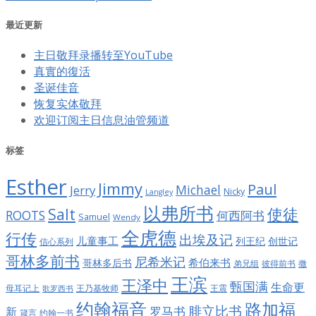
最近更新
主日敬拜录播转至YouTube
真實的復活
圣诞佳音
恢复实体敬拜
欢迎订阅主日信息油管频道
标签
Esther
Jimmy
Paul
Jerry
Michael
Nicky
Langley
以弗所书
Salt
使徒
ROOTS
何西阿书
Samuel
Wendy
全虎德
行传
出埃及记
儿童事工
列王纪
创世记
信心系列
哥林多前书
尼希米记
希伯来书
哥林多后书
彼得前书
弟兄组
撒
王滨
王泽中
甄国满
生命更
王震
母耳记上
王乃基牧师
歌罗西书
约翰福音
路加福
腓立比书
罗马书
新
约翰一书
箴言