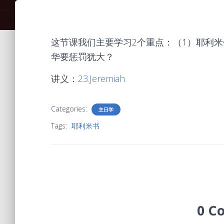
这节课我们主要学习2个重点：（1）耶利
华要惩罚犹大？
讲义：
23.Jeremiah
Categories:
主日学
Tags:
耶利米书
0 C