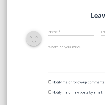
Leav
Name
*
Em
What's on your mind?
Notify me of follow-up comments 
Notify me of new posts by email.