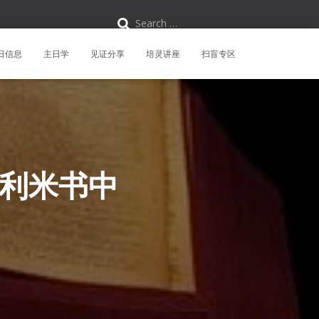
S
Search …
e
a
r
日信息
主日学
见证分享
培灵讲座
扫盲专区
c
h
f
o
r
:
耶利米书中