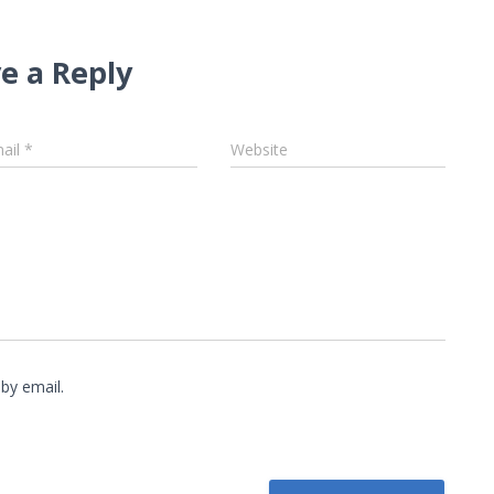
e a Reply
ail
*
Website
by email.