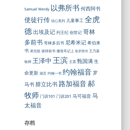
以弗所书
何西阿书
Samuel
Wendy
全虎
使徒行传
儿童事工
信心系列
德
哥林
出埃及记
列王纪
创世记
多前书
尼希米记
希伯来
哥林多后书
书
彼得前书
弟兄组
撒母耳记上
王乃基
歌罗西书
王滨
王泽中
甄国满
生
王震
牧师
约翰福音
罗
命更新
约翰一书
箴言
郝
路加福音
腓立比书
马书
牧师
马
马可福音
门训101
门训201
太福音
存档