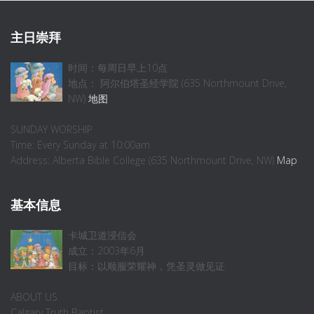
主日崇拜
时间：每周日早上10点
地点： 阿尔伯塔圣经学院 (635 Northmount Drive,
NW)
地图
SUNDAY WORSHIP
Time: Every Sunday at 10:00am
Address: Alberta Bible College (635 Northmount Drive, NW)
Map
基本信息
卡城卫道浸信会
成立：2003年6月
目标：以顺服荣耀神，凭圣灵做见证
ABOUT US
Calgary Truth Baptist