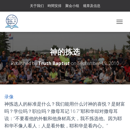
关于我们
時間安排
聚会小组
规章及信息
T
O
G
G
L
神的拣选
E
N
Published by
Truth Baptist
on
September 19, 2010
A
V
I
G
A
T
录像
I
神拣选人的标准是什么？我们能用什么讨神的喜悦？是财富
O
N
吗？学位吗？职位吗？撒母耳记·16:7″耶和华却对撒母耳
说：“不要看他的外貌和他身材高大，我不拣选他。因为耶
和华不像人看人：人是看外貌，耶和华是看内心。”