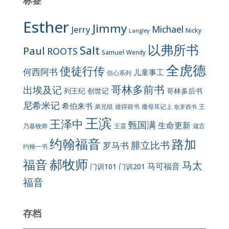
标签
Esther
Jimmy
Jerry
Michael
Nicky
Langley
以弗所书
Salt
Paul
ROOTS
Samuel
Wendy
全虎德
使徒行传
何西阿书
儿童事工
信心系列
哥林多前书
出埃及记
列王纪
创世记
哥林多后书
尼希米记
希伯来书
彼得前书
弟兄组
撒母耳记上
王
歌罗西书
王滨
王泽中
甄国满
生命更新
王震
乃基牧师
箴言
约翰福音
路加
腓立比书
罗马书
约翰一书
郝牧师
福音
马太
马可福音
门训101
门训201
福音
存档