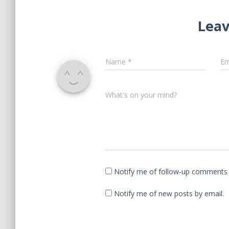
Leav
Name
*
Em
What's on your mind?
Notify me of follow-up comments 
Notify me of new posts by email.