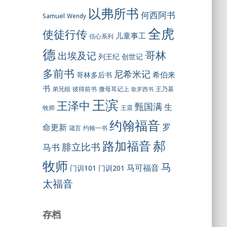
以弗所书
何西阿书
Samuel
Wendy
全虎
使徒行传
儿童事工
信心系列
德
哥林
出埃及记
列王纪
创世记
多前书
尼希米记
希伯来
哥林多后书
书
彼得前书
弟兄组
撒母耳记上
王乃基
歌罗西书
王滨
王泽中
甄国满
生
王震
牧师
约翰福音
罗
命更新
约翰一书
箴言
郝
路加福音
腓立比书
马书
牧师
马
马可福音
门训101
门训201
太福音
存档