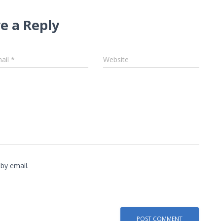
e a Reply
ail
*
Website
by email.