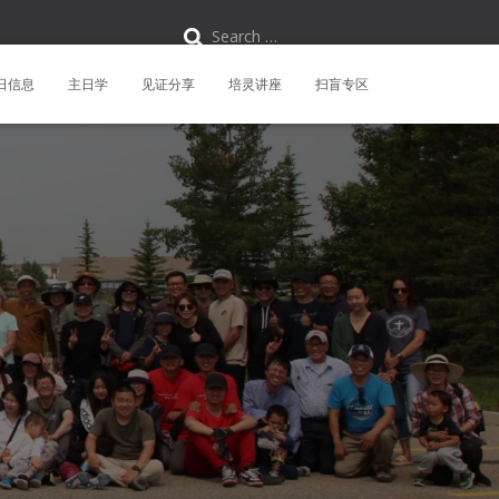
S
Search …
e
a
r
日信息
主日学
见证分享
培灵讲座
扫盲专区
c
h
f
o
r
: