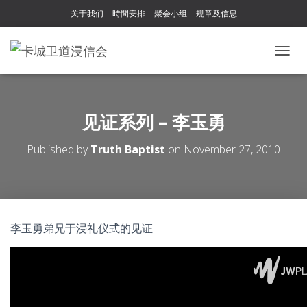
关于我们
時間安排
聚会小组
规章及信息
T
O
G
G
L
见证系列 – 李玉勇
E
N
Published by
Truth Baptist
on
November 27, 2010
A
V
I
G
A
T
李玉勇弟兄于浸礼仪式的见证
I
O
N