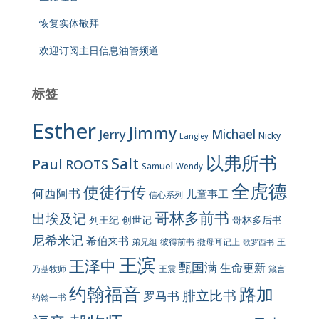
恢复实体敬拜
欢迎订阅主日信息油管频道
标签
Esther
Jimmy
Jerry
Michael
Nicky
Langley
以弗所书
Salt
Paul
ROOTS
Samuel
Wendy
全虎德
使徒行传
何西阿书
儿童事工
信心系列
哥林多前书
出埃及记
列王纪
创世记
哥林多后书
尼希米记
希伯来书
彼得前书
弟兄组
撒母耳记上
王
歌罗西书
王滨
王泽中
甄国满
生命更新
王震
乃基牧师
箴言
约翰福音
路加
腓立比书
罗马书
约翰一书