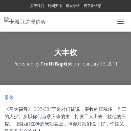
关于我们
時間安排
聚会小组
规章及信息
T
O
G
G
L
大丰收
E
N
Published by
Truth Baptist
on
February 13, 2011
A
V
I
G
A
T
录像
I
O
《马太福音》 9:37-38 “于是对门徒说，要收的庄稼多，作工
N
的人少。所以你们当求庄稼的主，打发工人出去，收他的庄
稼。” 愿我们在神的庆功宴上，神会对我们说：好，你这又