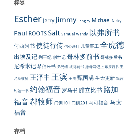
标签
Esther
Jimmy
Jerry
Michael
Nicky
Langley
以弗所书
Salt
Paul
ROOTS
Samuel
Wendy
全虎德
使徒行传
何西阿书
儿童事工
信心系列
哥林多前书
出埃及记
列王纪
创世记
哥林多后书
尼希米记
希伯来书
彼得前书
弟兄组
撒母耳记上
王
歌罗西书
王滨
王泽中
甄国满
生命更新
王震
乃基牧师
箴言
约翰福音
路加
腓立比书
罗马书
约翰一书
郝牧师
福音
马太
马可福音
门训101
门训201
福音
存档