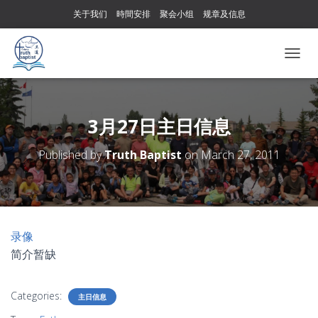
关于我们
時間安排
聚会小组
规章及信息
T
O
G
G
L
3月27日主日信息
E
N
Published by
Truth Baptist
on
March 27, 2011
A
V
I
G
A
T
录像
I
简介暂缺
O
N
Categories:
主日信息