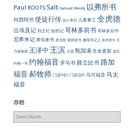
以弗所书
Salt
Paul
ROOTS
Samuel
Wendy
全虎德
使徒行传
何西阿书
儿童事工
信心系列
哥林多前书
出埃及记
列王纪
创世记
哥林多后书
尼希米记
希伯来书
彼得前书
弟兄组
撒母耳记上
王
歌罗西书
王滨
王泽中
甄国满
生命更新
王震
乃基牧师
箴言
约翰福音
路加
腓立比书
罗马书
约翰一书
郝牧师
福音
马太
马可福音
门训101
门训201
福音
存档
存
档