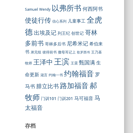
以弗所书
何西阿书
Samuel
Wendy
全虎
使徒行传
儿童事工
信心系列
德
哥林
出埃及记
列王纪
创世记
多前书
尼希米记
希伯来
哥林多后书
书
彼得前书
弟兄组
撒母耳记上
王乃基
歌罗西书
王滨
王泽中
甄国满
生
王震
牧师
约翰福音
罗
命更新
约翰一书
箴言
郝
路加福音
腓立比书
马书
牧师
马
马可福音
门训101
门训201
太福音
存档