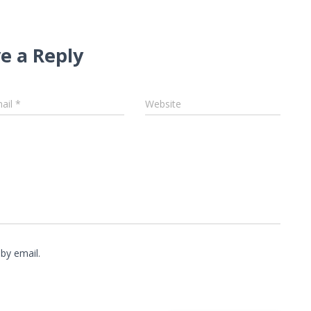
e a Reply
ail
*
Website
by email.