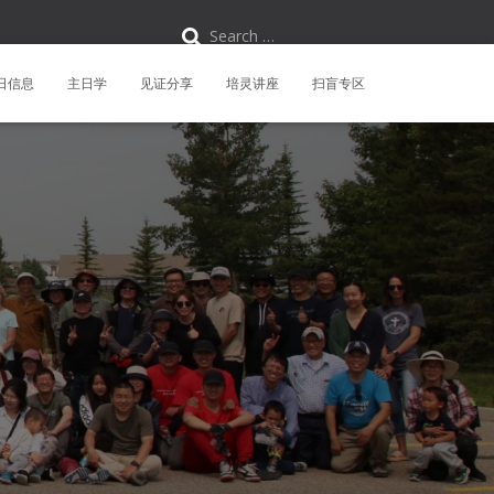
S
Search …
e
a
r
日信息
主日学
见证分享
培灵讲座
扫盲专区
c
h
f
o
r
: