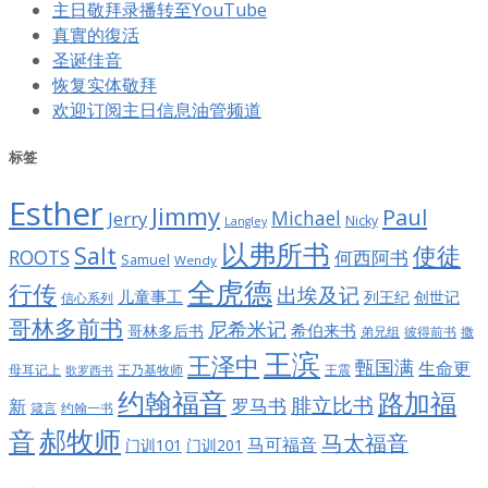
主日敬拜录播转至YouTube
真實的復活
圣诞佳音
恢复实体敬拜
欢迎订阅主日信息油管频道
标签
Esther
Jimmy
Paul
Jerry
Michael
Nicky
Langley
以弗所书
Salt
使徒
ROOTS
何西阿书
Samuel
Wendy
全虎德
行传
出埃及记
儿童事工
列王纪
创世记
信心系列
哥林多前书
尼希米记
希伯来书
哥林多后书
彼得前书
弟兄组
撒
王滨
王泽中
甄国满
生命更
王震
母耳记上
王乃基牧师
歌罗西书
约翰福音
路加福
腓立比书
罗马书
新
约翰一书
箴言
郝牧师
音
马太福音
马可福音
门训101
门训201