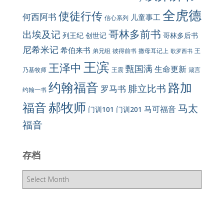
全虎德
使徒行传
何西阿书
儿童事工
信心系列
哥林多前书
出埃及记
列王纪
创世记
哥林多后书
尼希米记
希伯来书
彼得前书
弟兄组
撒母耳记上
王
歌罗西书
王滨
王泽中
甄国满
生命更新
王震
乃基牧师
箴言
约翰福音
路加
腓立比书
罗马书
约翰一书
郝牧师
福音
马太
马可福音
门训101
门训201
福音
存档
存
档