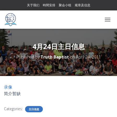
关于我们
時間安排
聚会小组
规章及信息
T
O
G
G
L
4月24日主日信息
E
N
Published by
Truth Baptist
on
April 24, 2011
A
V
I
G
A
T
录像
I
简介暂缺
O
N
Categories:
主日信息