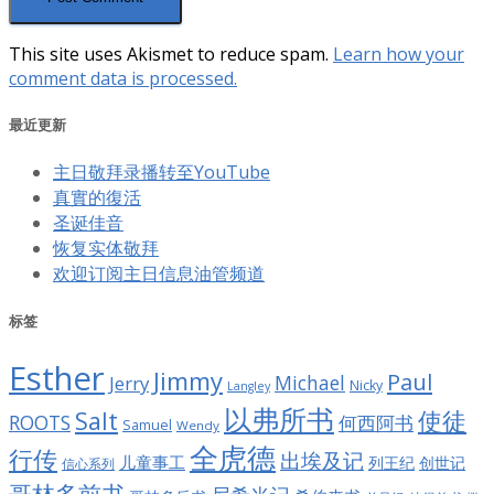
This site uses Akismet to reduce spam.
Learn how your
comment data is processed.
最近更新
主日敬拜录播转至YouTube
真實的復活
圣诞佳音
恢复实体敬拜
欢迎订阅主日信息油管频道
标签
Esther
Jimmy
Paul
Jerry
Michael
Nicky
Langley
以弗所书
Salt
使徒
ROOTS
何西阿书
Samuel
Wendy
全虎德
行传
出埃及记
儿童事工
列王纪
创世记
信心系列