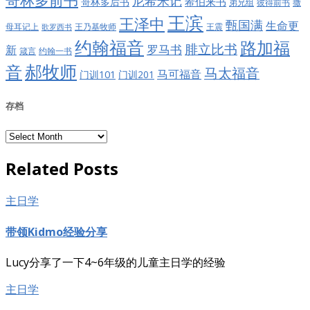
哥林多前书
尼希米记
希伯来书
哥林多后书
彼得前书
弟兄组
撒
王滨
王泽中
甄国满
生命更
王震
母耳记上
王乃基牧师
歌罗西书
约翰福音
路加福
腓立比书
罗马书
新
约翰一书
箴言
郝牧师
音
马太福音
马可福音
门训101
门训201
存档
存
档
Related Posts
主日学
带领Kidmo经验分享
Lucy分享了一下4~6年级的儿童主日学的经验
主日学