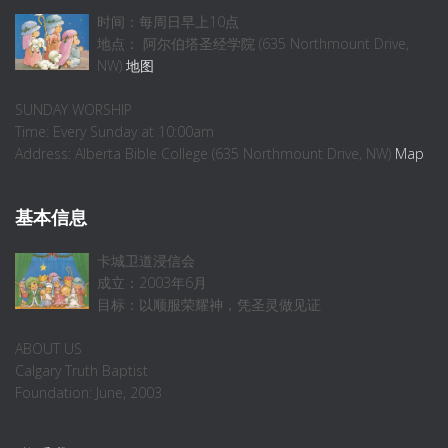
时间：每周日早上10点
地点： 阿尔伯塔圣经学院 (635 Northmount Drive,
NW)
地图
SUNDAY WORSHIP
Time: Every Sunday at 10:00am
Address: Alberta Bible College (635 Northmount Drive, NW)
Map
基本信息
卡城卫道浸信会
成立：2003年6月
目标：以顺服荣耀神，凭圣灵做见证
ABOUT US
Calgary Truth Baptist
Foundation: June, 2003