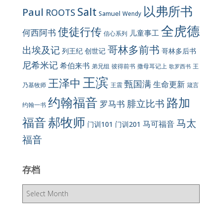
以弗所书
Salt
Paul
ROOTS
Samuel
Wendy
全虎德
使徒行传
何西阿书
儿童事工
信心系列
哥林多前书
出埃及记
列王纪
创世记
哥林多后书
尼希米记
希伯来书
彼得前书
弟兄组
撒母耳记上
王
歌罗西书
王滨
王泽中
甄国满
生命更新
王震
乃基牧师
箴言
约翰福音
路加
腓立比书
罗马书
约翰一书
郝牧师
福音
马太
马可福音
门训101
门训201
福音
存档
存
档