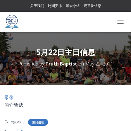
关于我们
時間安排
聚会小组
规章及信息
T
O
G
G
L
5月22日主日信息
E
N
Published by
Truth Baptist
on
May 22, 2011
A
V
I
G
A
T
录像
I
简介暂缺
O
N
Categories:
主日信息