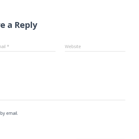
e a Reply
ail
*
Website
by email.