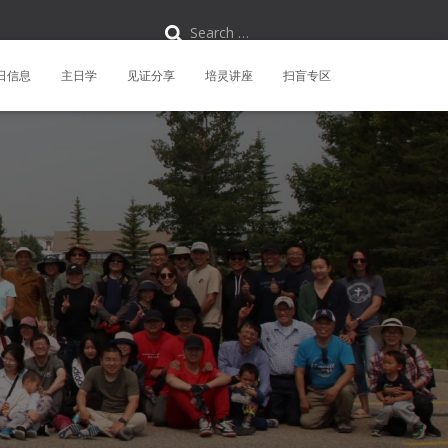
S
Search …
e
a
r
日信息
主日学
见证分享
培灵讲座
扫盲专区
c
h
f
o
r
: