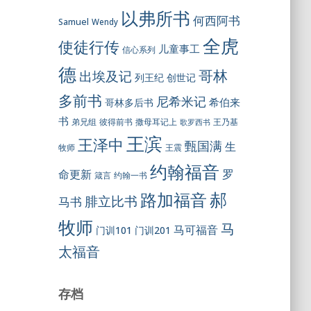
以弗所书
何西阿书
Samuel
Wendy
全虎
使徒行传
儿童事工
信心系列
德
哥林
出埃及记
列王纪
创世记
多前书
尼希米记
希伯来
哥林多后书
书
彼得前书
弟兄组
撒母耳记上
王乃基
歌罗西书
王滨
王泽中
甄国满
生
王震
牧师
约翰福音
罗
命更新
约翰一书
箴言
郝
路加福音
腓立比书
马书
牧师
马
马可福音
门训101
门训201
太福音
存档