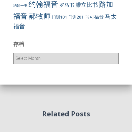
约翰福音
路加
腓立比书
罗马书
约翰一书
郝牧师
福音
马太
马可福音
门训101
门训201
福音
存档
存
档
Related Posts