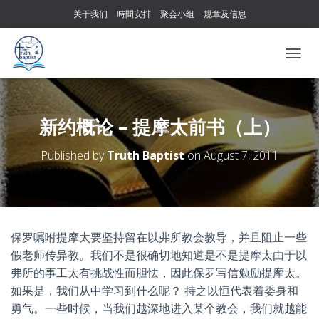
关于我们
時間安排
聚会小组
规章及信息
T
O
G
G
L
新约概论 – 提摩太前书（上）
E
N
Published by
Truth Baptist
on
August 7, 2011
A
V
I
G
A
T
保罗嘱咐提摩太要坚持留在以弗所教会教导，并且阻止一些
I
假老师传异教。我们不是很确切地知道是不是提摩太由于以
O
N
弗所的事工太有挑战性而胆怯，因此保罗写信勉励提摩太。
如果是，我们从中学习到什么呢？ 持之以恒代表着委身和
勇气。一些时候，当我们越深地进入某个教会，我们就越能