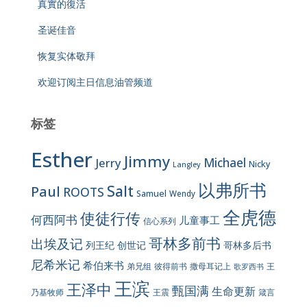
真實的復活
圣诞佳音
恢复实体敬拜
欢迎订阅主日信息油管频道
标签
Esther
Jimmy
Jerry
Michael
Nicky
Langley
以弗所书
Salt
Paul
ROOTS
Samuel
Wendy
全虎德
使徒行传
何西阿书
儿童事工
信心系列
哥林多前书
出埃及记
列王纪
创世记
哥林多后书
尼希米记
希伯来书
彼得前书
弟兄组
撒母耳记上
王
歌罗西书
王滨
王泽中
甄国满
生命更新
王震
乃基牧师
箴言