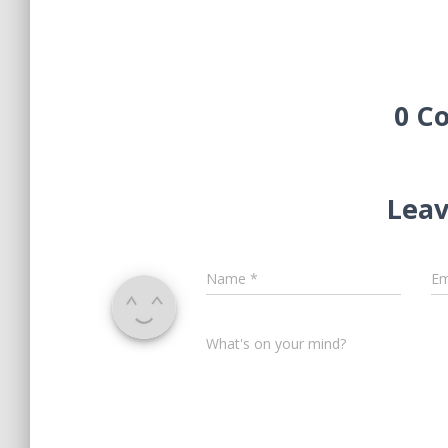
0 C
Leav
Name
*
Em
What's on your mind?