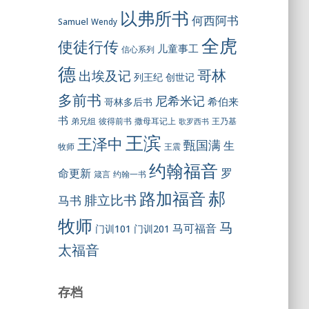
以弗所书
何西阿书
Samuel
Wendy
全虎
使徒行传
儿童事工
信心系列
德
哥林
出埃及记
列王纪
创世记
多前书
尼希米记
希伯来
哥林多后书
书
彼得前书
弟兄组
撒母耳记上
王乃基
歌罗西书
王滨
王泽中
甄国满
生
王震
牧师
约翰福音
罗
命更新
约翰一书
箴言
郝
路加福音
腓立比书
马书
牧师
马
马可福音
门训101
门训201
太福音
存档