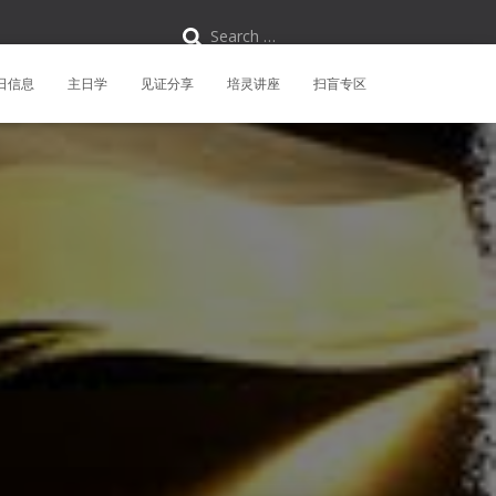
S
Search …
e
a
r
日信息
主日学
见证分享
培灵讲座
扫盲专区
c
h
f
o
r
: