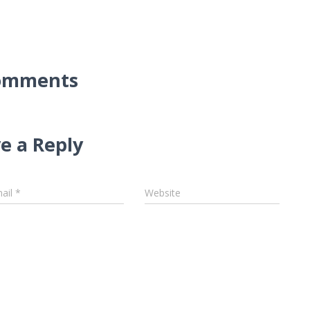
omments
e a Reply
ail
*
Website