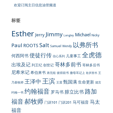
欢迎订阅主日信息油管频道
标签
Esther
Jimmy
Jerry
Michael
Nicky
Langley
以弗所书
Salt
Paul
ROOTS
Samuel
Wendy
全虎德
使徒行传
何西阿书
儿童事工
信心系列
哥林多前书
出埃及记
列王纪
创世记
哥林多后书
尼希米记
希伯来书
彼得前书
弟兄组
撒母耳记上
王
歌罗西书
王滨
王泽中
甄国满
生命更新
王震
乃基牧师
箴言
约翰福音
路加
腓立比书
罗马书
约翰一书
郝牧师
福音
马太
马可福音
门训101
门训201
福音