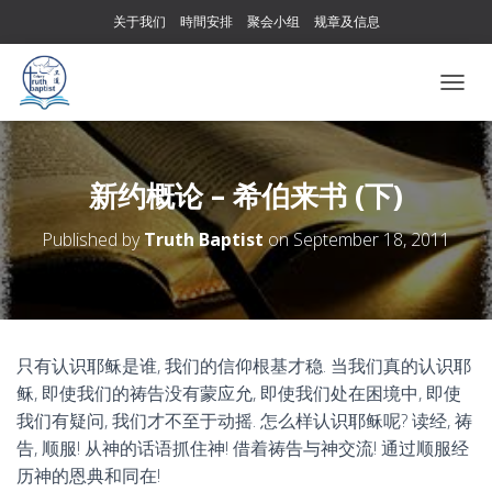
关于我们
時間安排
聚会小组
规章及信息
T
O
G
G
L
新约概论 – 希伯来书 (下)
E
N
Published by
Truth Baptist
on
September 18, 2011
A
V
I
G
A
T
只有认识耶稣是谁, 我们的信仰根基才稳. 当我们真的认识耶
I
稣, 即使我们的祷告没有蒙应允, 即使我们处在困境中, 即使
O
N
我们有疑问, 我们才不至于动摇. 怎么样认识耶稣呢? 读经, 祷
告, 顺服! 从神的话语抓住神! 借着祷告与神交流! 通过顺服经
历神的恩典和同在!