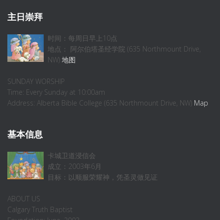
主日崇拜
时间：每周日早上10点
地点： 阿尔伯塔圣经学院 (635 Northmount Drive,
NW)
地图
SUNDAY WORSHIP
Time: Every Sunday at 10:00am
Address: Alberta Bible College (635 Northmount Drive, NW)
Map
基本信息
卡城卫道浸信会
成立：2003年6月
目标：以顺服荣耀神，凭圣灵做见证
ABOUT US
Calgary Truth Baptist