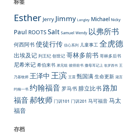
标签
Esther
Jimmy
Jerry
Michael
Nicky
Langley
以弗所书
Salt
Paul
ROOTS
Samuel
Wendy
全虎德
使徒行传
何西阿书
儿童事工
信心系列
哥林多前书
出埃及记
列王纪
创世记
哥林多后书
尼希米记
希伯来书
彼得前书
弟兄组
撒母耳记上
王
歌罗西书
王滨
王泽中
甄国满
生命更新
王震
乃基牧师
箴言
约翰福音
路加
腓立比书
罗马书
约翰一书
郝牧师
福音
马太
马可福音
门训101
门训201
福音
存档