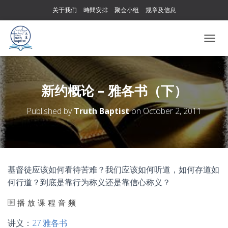
关于我们
時間安排
聚会小组
规章及信息
T
O
G
G
L
新约概论 – 雅各书（下）
E
N
Published by
Truth Baptist
on
October 2, 2011
A
V
I
G
A
T
基督徒应该如何看待苦难？我们应该如何听道，如何存道如
I
何行道？到底是靠行为称义还是靠信心称义？
O
N
播放课程音频
讲义：
27.雅各书