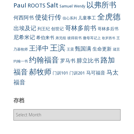
以弗所书
Salt
Paul
ROOTS
Samuel
Wendy
全虎德
使徒行传
何西阿书
儿童事工
信心系列
哥林多前书
出埃及记
列王纪
创世记
哥林多后书
尼希米记
希伯来书
彼得前书
弟兄组
撒母耳记上
王
歌罗西书
王滨
王泽中
甄国满
生命更新
王震
乃基牧师
箴言
约翰福音
路加
腓立比书
罗马书
约翰一书
郝牧师
福音
马太
马可福音
门训101
门训201
福音
存档
存
档