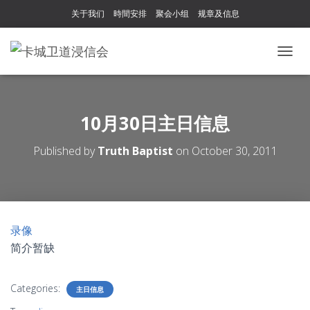
关于我们
時間安排
聚会小组
规章及信息
T
O
G
G
L
10月30日主日信息
E
N
Published by
Truth Baptist
on
October 30, 2011
A
V
I
G
A
T
录像
I
简介暂缺
O
N
Categories:
主日信息