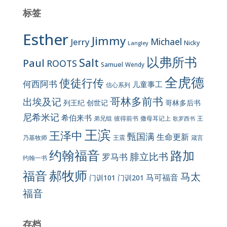
标签
Esther
Jimmy
Jerry
Michael
Nicky
Langley
以弗所书
Salt
Paul
ROOTS
Samuel
Wendy
全虎德
使徒行传
何西阿书
儿童事工
信心系列
哥林多前书
出埃及记
列王纪
创世记
哥林多后书
尼希米记
希伯来书
彼得前书
弟兄组
撒母耳记上
王
歌罗西书
王滨
王泽中
甄国满
生命更新
王震
乃基牧师
箴言
约翰福音
路加
腓立比书
罗马书
约翰一书
郝牧师
福音
马太
马可福音
门训101
门训201
福音
存档