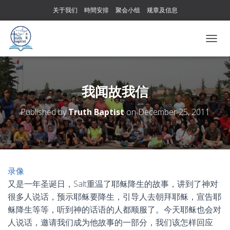
关于我们
時間安排
聚会小组
规章及信息
T
O
G
G
L
我闻故我信
E
N
Published by
Truth Baptist
on
December 25, 2011
A
V
I
G
A
T
录像
I
又是一年圣诞日，Salt重温了耶稣降生的故事，讲到了神对
O
N
很多人说话，预示耶稣要降生，引导人去朝拜耶稣，宣告耶
稣降生等等，听到神的话语的人都顺服了。今天耶稣也会对
人说话，邀请我们成为他故事的一部分，我们该怎样回应