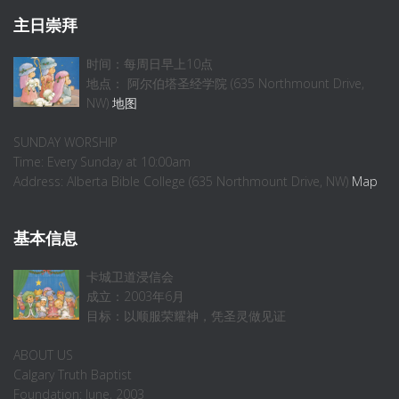
主日崇拜
时间：每周日早上10点
地点： 阿尔伯塔圣经学院 (635 Northmount Drive,
NW)
地图
SUNDAY WORSHIP
Time: Every Sunday at 10:00am
Address: Alberta Bible College (635 Northmount Drive, NW)
Map
基本信息
卡城卫道浸信会
成立：2003年6月
目标：以顺服荣耀神，凭圣灵做见证
ABOUT US
Calgary Truth Baptist
Foundation: June, 2003