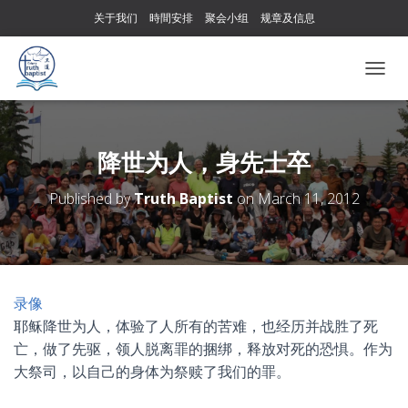
关于我们
時間安排
聚会小组
规章及信息
T
O
G
G
L
降世为人，身先士卒
E
N
Published by
Truth Baptist
on
March 11, 2012
A
V
I
G
A
T
录像
I
耶稣降世为人，体验了人所有的苦难，也经历并战胜了死
O
N
亡，做了先驱，领人脱离罪的捆绑，释放对死的恐惧。作为
大祭司，以自己的身体为祭赎了我们的罪。