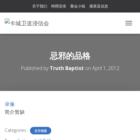
关于我们
時間安排
聚会小组
规章及信息
T
O
G
G
L
忌邪的品格
E
N
Published by
Truth Baptist
on
April 1, 2012
A
V
I
G
A
T
录像
I
简介暂缺
O
N
Categories:
主日信息