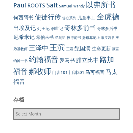
以弗所书
Salt
Paul
ROOTS
Samuel
Wendy
全虎德
使徒行传
何西阿书
儿童事工
信心系列
哥林多前书
出埃及记
列王纪
创世记
哥林多后书
尼希米记
希伯来书
彼得前书
弟兄组
撒母耳记上
王
歌罗西书
王滨
王泽中
甄国满
生命更新
王震
乃基牧师
箴言
约翰福音
路加
腓立比书
罗马书
约翰一书
郝牧师
福音
马太
马可福音
门训101
门训201
福音
存档
存
档