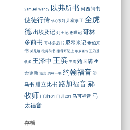
以弗所书
何西阿书
Samuel
Wendy
全虎
使徒行传
儿童事工
信心系列
德
哥林
出埃及记
列王纪
创世记
多前书
尼希米记
希伯来
哥林多后书
书
彼得前书
弟兄组
撒母耳记上
王乃基
歌罗西书
王滨
王泽中
甄国满
生
王震
牧师
约翰福音
罗
命更新
约翰一书
箴言
郝
路加福音
腓立比书
马书
牧师
马
马可福音
门训101
门训201
太福音
存档