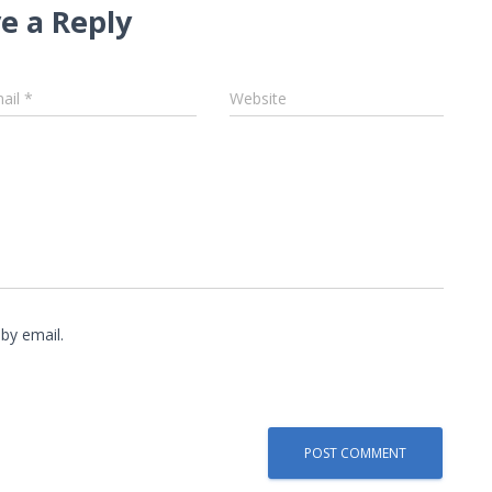
e a Reply
ail
*
Website
by email.