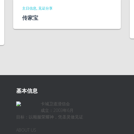
主日信息
见证分享
传家宝
基本信息
卡城卫道浸信会
成立：2003年6月
目标：以顺服荣耀神，凭圣灵做见证
ABOUT US