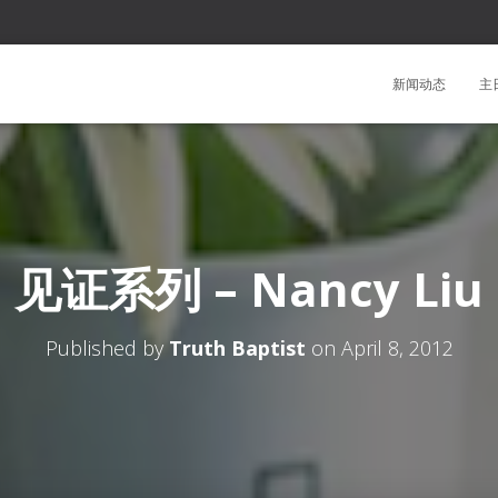
新闻动态
主
见证系列 – Nancy Liu
Published by
Truth Baptist
on
April 8, 2012