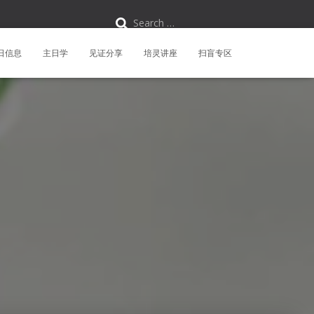
S
Search …
e
a
r
日信息
主日学
见证分享
培灵讲座
扫盲专区
c
h
f
o
r
: