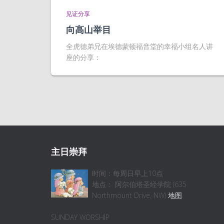
见证分享
向高山举目
全虎德弟兄在埃德蒙顿福音堂的幸福小组名人讲
座的分享：
主日崇拜
时间：每周日早上10点
地点： 阿尔伯塔圣经学院 (635
Northmount Drive, NW)
地图
SUNDAY WORSHIP