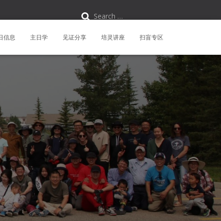
S
Search …
e
a
r
日信息
主日学
见证分享
培灵讲座
扫盲专区
c
h
f
o
r
: