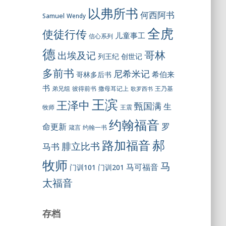
以弗所书
何西阿书
Samuel
Wendy
全虎
使徒行传
儿童事工
信心系列
德
哥林
出埃及记
列王纪
创世记
多前书
尼希米记
希伯来
哥林多后书
书
彼得前书
弟兄组
撒母耳记上
王乃基
歌罗西书
王滨
王泽中
甄国满
生
王震
牧师
约翰福音
罗
命更新
约翰一书
箴言
郝
路加福音
腓立比书
马书
牧师
马
马可福音
门训101
门训201
太福音
存档