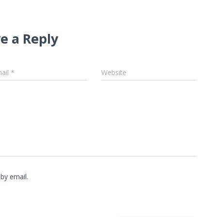
e a Reply
ail
*
Website
by email.