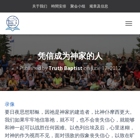
关于我们
時間安排
聚会小组
规章及信息
T
O
G
G
L
凭信成为神家的人
E
N
Published by
Truth Baptist
on
June 17, 2012
A
V
I
G
A
T
录像
I
要日夜思想耶稣，因祂是神家的建造者，比神仆摩西更大。
O
N
我们如果牢牢地信靠祂，就不可，也不会丧失信心，就能够
和神一起可以战胜任何困难。以色列出埃及后，心里迷糊，
对神的作为视而不见，面对强敌的假象丧失信心，以致在旷