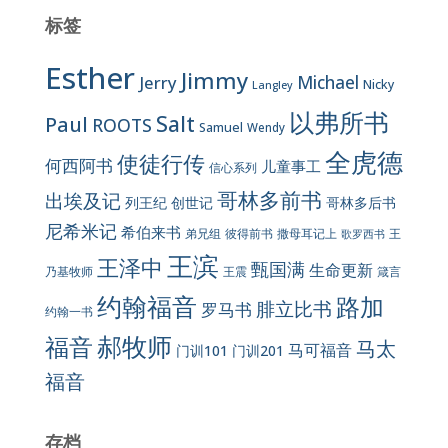
标签
Esther
Jimmy
Jerry
Michael
Nicky
Langley
以弗所书
Salt
Paul
ROOTS
Samuel
Wendy
全虎德
使徒行传
何西阿书
儿童事工
信心系列
哥林多前书
出埃及记
列王纪
创世记
哥林多后书
尼希米记
希伯来书
彼得前书
弟兄组
撒母耳记上
王
歌罗西书
王滨
王泽中
甄国满
生命更新
王震
乃基牧师
箴言
约翰福音
路加
腓立比书
罗马书
约翰一书
郝牧师
福音
马太
马可福音
门训101
门训201
福音
存档