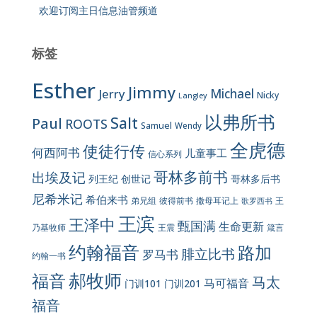
欢迎订阅主日信息油管频道
标签
Esther
Jimmy
Jerry
Michael
Nicky
Langley
以弗所书
Salt
Paul
ROOTS
Samuel
Wendy
全虎德
使徒行传
何西阿书
儿童事工
信心系列
哥林多前书
出埃及记
列王纪
创世记
哥林多后书
尼希米记
希伯来书
彼得前书
弟兄组
撒母耳记上
王
歌罗西书
王滨
王泽中
甄国满
生命更新
王震
乃基牧师
箴言
约翰福音
路加
腓立比书
罗马书
约翰一书
郝牧师
福音
马太
马可福音
门训101
门训201
福音