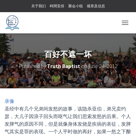
关于我们
時間安排
聚会小组
规章及信息
T
O
G
G
L
百好不遮一坏
E
N
Published by
Truth Baptist
on
June 24, 2012
A
V
I
G
A
T
录像
I
圣经中有几个兄弟间发怒的故事，该隐杀亚伯，弟兄卖约
O
N
瑟，大儿子因浪子回头而呕气让我们思索发怒的后果。个人
发脾气的原因不同，但是就像身体发烧是疾病的表征，发脾
气其实是罪的表现。一个人平时做的再好，如果一怒之下酿