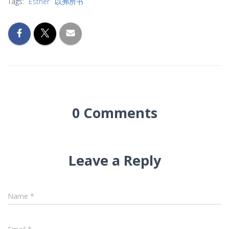
Tags:
Esther
以弗所书
0 Comments
Leave a Reply
Name
*