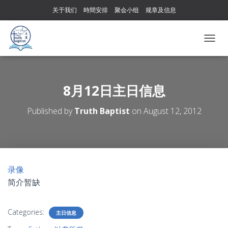
关于我们
時間安排
聚会小组
规章及信息
T
O
G
G
L
8月12日主日信息
E
N
Published by
Truth Baptist
on
August 12, 2012
A
V
I
G
A
T
录像
I
简介暂缺
O
N
Categories:
主日信息