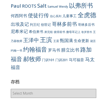
以弗所书
Salt
Paul
ROOTS
Samuel
Wendy
全虎德
使徒行传
何西阿书
儿童事工
信心系列
哥林多前书
出埃及记
列王纪
创世记
哥林多后书
尼希米记
希伯来书
彼得前书
弟兄组
撒母耳记上
王
歌罗西书
王滨
王泽中
甄国满
生命更新
王震
乃基牧师
箴言
约翰福音
路加
腓立比书
罗马书
约翰一书
郝牧师
福音
马太
马可福音
门训101
门训201
福音
存档
存
档