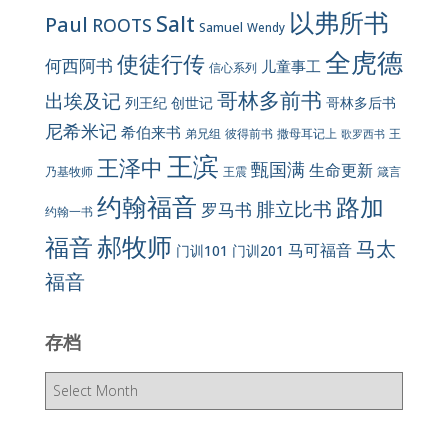
以弗所书
Salt
Paul
ROOTS
Samuel
Wendy
全虎德
使徒行传
何西阿书
儿童事工
信心系列
哥林多前书
出埃及记
列王纪
创世记
哥林多后书
尼希米记
希伯来书
彼得前书
弟兄组
撒母耳记上
王
歌罗西书
王滨
王泽中
甄国满
生命更新
王震
乃基牧师
箴言
约翰福音
路加
腓立比书
罗马书
约翰一书
郝牧师
福音
马太
马可福音
门训101
门训201
福音
存档
存
档