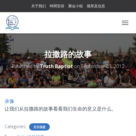
关于我们
時間安排
聚会小组
规章及信息
T
O
G
G
L
拉撒路的故事
E
N
Published by
Truth Baptist
on
September 23, 2012
A
V
I
G
A
T
录像
I
让我们从拉撒路的故事看看我们生命的意义是什么。
O
N
Categories:
主日信息