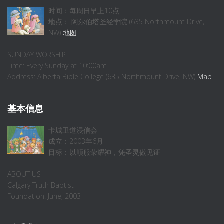
时间：每周日早上10点
地点： 阿尔伯塔圣经学院 (635 Northmount Drive,
NW)
地图
SUNDAY WORSHIP
Time: Every Sunday at 10:00am
Address: Alberta Bible College (635 Northmount Drive, NW)
Map
基本信息
卡城卫道浸信会
成立：2003年6月
目标：以顺服荣耀神，凭圣灵做见证
ABOUT US
Calgary Truth Baptist
Foundation: June, 2003