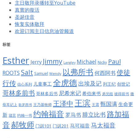
主日敬拜录播转至YouTube
真實的復活
圣诞佳音
恢复实体敬拜
欢迎订阅主日信息油管频道
标签
Esther
Jimmy
Paul
Jerry
Michael
Nicky
Langley
以弗所书
Salt
使徒
ROOTS
何西阿书
Samuel
Wendy
全虎德
行传
出埃及记
儿童事工
列王纪
创世记
信心系列
哥林多前书
尼希米记
希伯来书
哥林多后书
彼得前书
弟兄组
撒
王滨
王泽中
甄国满
生命更
王震
母耳记上
王乃基牧师
歌罗西书
约翰福音
路加福
腓立比书
罗马书
新
约翰一书
箴言
郝牧师
音
马太福音
马可福音
门训101
门训201