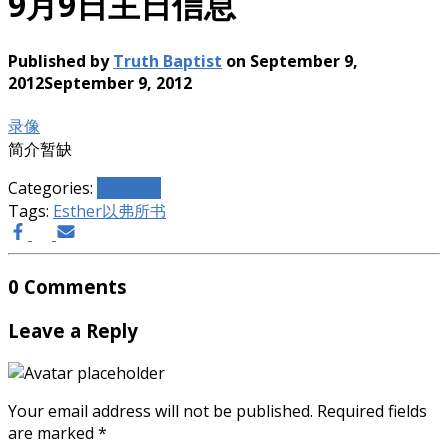
9月9日主日信息
Published by
Truth Baptist
on
September 9,
2012
September 9, 2012
录像
简介暂缺
Categories:
主日信息
Tags:
Esther
以弗所书
0 Comments
Leave a Reply
Your email address will not be published.
Required fields
are marked
*