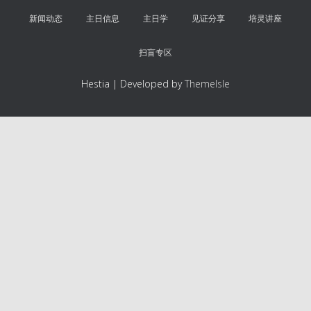
新闻动态
主日信息
主日学
见证分享
培灵讲座
扫盲专区
Hestia | Developed by
ThemeIsle