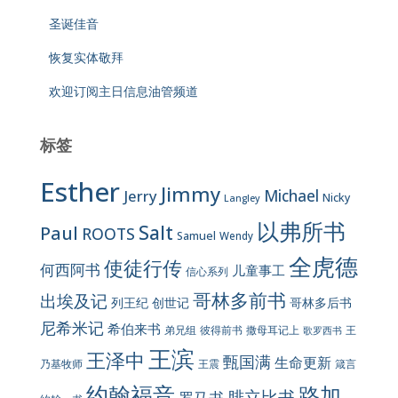
圣诞佳音
恢复实体敬拜
欢迎订阅主日信息油管频道
标签
Esther
Jimmy
Jerry
Michael
Nicky
Langley
以弗所书
Salt
Paul
ROOTS
Samuel
Wendy
全虎德
使徒行传
何西阿书
儿童事工
信心系列
哥林多前书
出埃及记
列王纪
创世记
哥林多后书
尼希米记
希伯来书
彼得前书
弟兄组
撒母耳记上
王
歌罗西书
王滨
王泽中
甄国满
生命更新
王震
乃基牧师
箴言
约翰福音
路加
腓立比书
罗马书