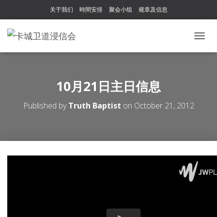
关于我们
時間安排
聚会小组
规章及信息
T
O
G
G
L
10月21日主日信息
E
N
Published by
Truth Baptist
on
October 21, 2012
A
V
I
G
A
T
I
O
N