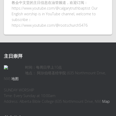
教会中文堂的主日信息在油管频道，欢迎订阅：
https://www.youtube.com/@calgarytruthbaptist Our
English worship is in YouTube channel, welcome to
subscribe：
https://www.youtube.com/@rootschurch5476
主日崇拜
时间：每周日早上10点
地点： 阿尔伯塔圣经学院 (635 Northmount Drive,
NW)
地图
SUNDAY WORSHIP
Time: Every Sunday at 10:00am
Address: Alberta Bible College (635 Northmount Drive, NW)
Map